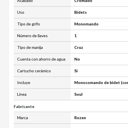
Acabado
Cromado
Uso
Bidets
Tipo de grifo
Monomando
Número de llaves
1
Tipo de manija
Cruz
Cuenta con ahorro de agua
No
Cartucho cerámico
Si
Incluye
Monocomando de bidet (con tr
Línea
Soul
Fabricante
Marca
Rozen