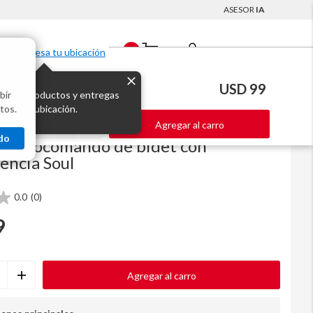
ASESOR
IA
Mi Cuenta
0
Ingresa tu ubicación
USD 99
bir
s los productos y entregas
tos.
 para tu ubicación.
Agregar al carro
Código
2744503
do
a monocomando de bidet con
encia Soul
0.0
(0)
9
Agregar al carro