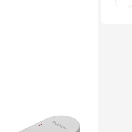
ef
US