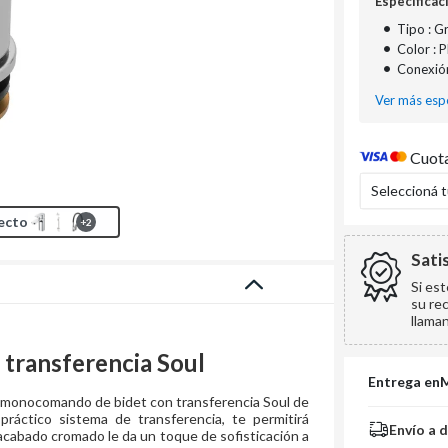
Especificac
•
Tipo : G
•
Color : 
•
Conexión
Ver más espe
Cuota
Seleccioná 
ecto
+
2
Sati
Si es
su re
llama
transferencia Soul
Entrega en
ría monocomando de bidet con transferencia Soul de
áctico sistema de transferencia, te permitirá
Envío a 
u acabado cromado le da un toque de sofisticación a