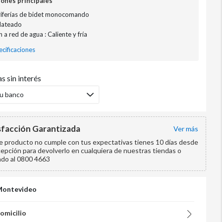
iones principales
riferías de bidet monocomando
Plateado
 a red de agua : Caliente y fría
cificaciones
s sin interés
tu banco
sfacción Garantizada
ver más
te producto no cumple con tus expectativas tienes 10 días desde
cepción para devolverlo en cualquiera de nuestras tiendas o
ndo al 0800 4663
Montevideo
domicilio