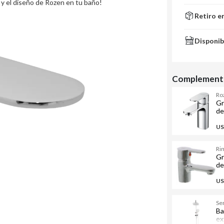
d y el diseño de Rozen en tu baño!
Retiro e
Disponib
Complementa
Ro
Gr
de
US
Ri
Gr
de
US
Se
Ba
ex