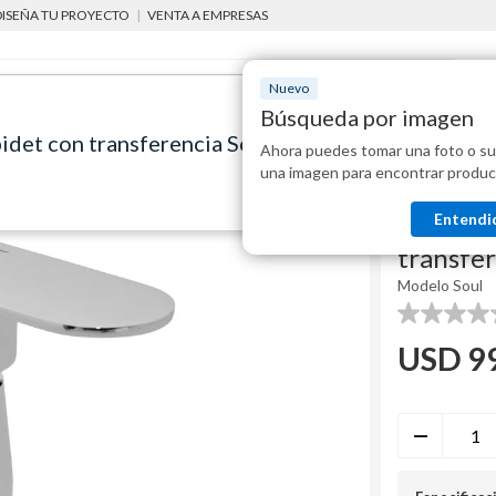
DISEÑA TU PROYECTO
|
VENTA A EMPRESAS
Nuevo
Búsqueda por imagen
det con transferencia Soul
Ahora puedes tomar una foto o su
Mostraremo
Grifería monocomando de bidet con transferencia Soul
una imagen para encontrar produc
disponibles
Rozen
Entendi
Griferí
transfer
Modelo
Soul
0.0
de
USD
9
5
estrellas.