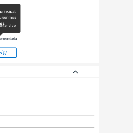
incipal,
ugerimos
es.
Entendido
comendada
o