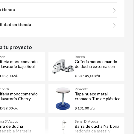
n tienda
ilidad en tienda
 tu proyecto
zen
Rozen
ifería monocomando
Grifería monocomando
 lavatorio bajo Soul
de ducha externa con
transferencia Soul
D 89,00 c/u
USD 149,00 c/u
montti
Rimontti
ifería monocomando
Tapa hueco metal
 lavatorio Cherry
cromado Tue de plástico
D 39,00 c/u
$ 131,00 c/u
nsi D' Acqua
Sensi D' Acqua
rra de ducha
Barra de ducha Narbona
tensible Marsella
redonda de metal y