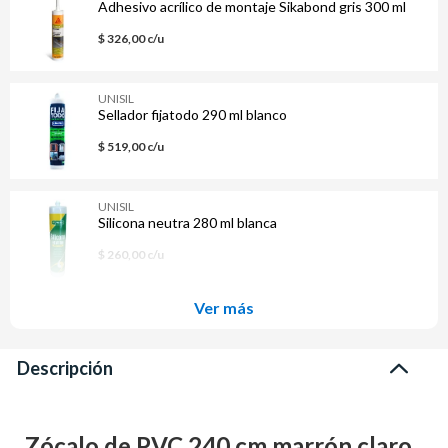
Adhesivo acrílico de montaje Sikabond gris 300 ml
$ 326,00 c/u
UNISIL
Sellador fijatodo 290 ml blanco
$ 519,00 c/u
UNISIL
Silicona neutra 280 ml blanca
$ 260,00 c/u
Ver más
Descripción
Zócalo de PVC 240 cm marrón claro