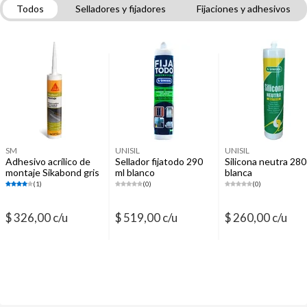
Todos
Selladores y fijadores
Fijaciones y adhesivos
Molduras
Pisos vinílicos
Terminaciones
Pisos flotantes
SM
UNISIL
UNISIL
Adhesivo acrílico de
Sellador fijatodo 290
Silicona neutra 280
montaje Sikabond gris
ml blanco
blanca
300 ml
(1)
(0)
(0)
$ 326,00 c/u
$ 519,00 c/u
$ 260,00 c/u