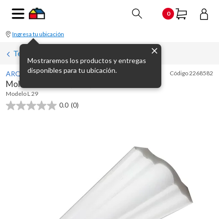
0
Ingresa tu ubicación
Terminaciones
Mostraremos los productos y entregas
disponibles para tu ubicación.
ARQUIFOAM
Código
2268582
Moldura L 29 de 4,5 x 1,5 x 200 cm
Modelo
L 29
0.0
(0)
0.0
de
5
estrellas.