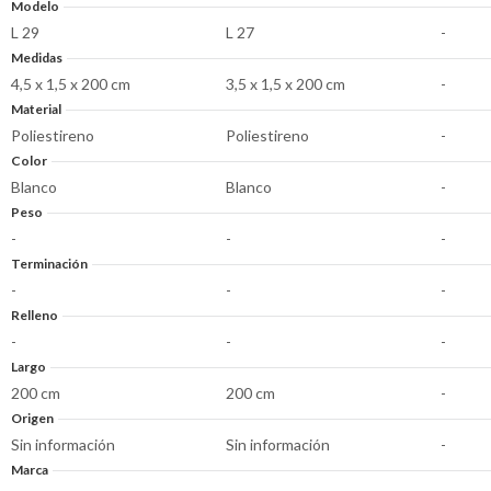
Modelo
L 29
L 27
-
Medidas
4,5 x 1,5 x 200 cm
3,5 x 1,5 x 200 cm
-
Material
Poliestireno
Poliestireno
-
Color
Blanco
Blanco
-
Peso
-
-
-
Terminación
-
-
-
Relleno
-
-
-
Largo
200 cm
200 cm
-
Origen
Sin información
Sin información
-
Marca