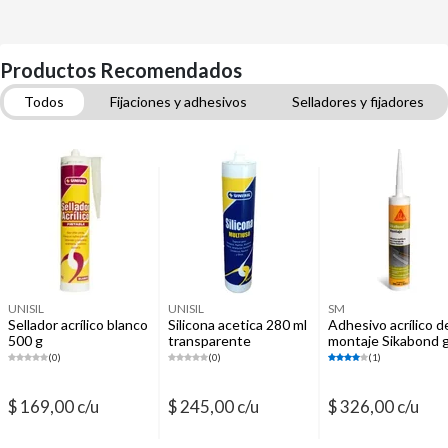
Productos Recomendados
Todos
Fijaciones y adhesivos
Selladores y fijadores
Cintas de enmascarar
Cablecanal, molduras y accesorios
Enduido
Rodillos y extensores
Zócalos
UNISIL
UNISIL
SM
Sellador acrílico blanco
Silicona acetica 280 ml
Adhesivo acrílico d
500 g
transparente
montaje Sikabond g
300 ml
(0)
(0)
(1)
$ 169,00 c/u
$ 245,00 c/u
$ 326,00 c/u