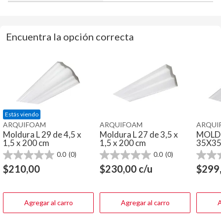
Encuentra la opción correcta
Estás viendo
ARQUIFOAM
ARQUIFOAM
ARQUI
Moldura L 29 de 4,5 x
Moldura L 27 de 3,5 x
MOLDU
1,5 x 200 cm
1,5 x 200 cm
35X3
0.0
(0)
0.0
(0)
0.0
0.0
0.0
de
de
de
$
210,00
$
230,00
c/u
$
299
5
5
5
estrellas.
estrellas.
estrella
Agregar al carro
Agregar al carro
A