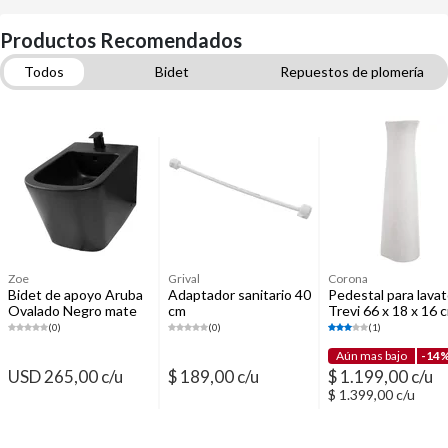
Productos Recomendados
Todos
Bidet
Repuestos de plomería
Lavatorios y pedestales
Loza sanitaria y Accesorios
Bachas para baño
Muebles de baño
Grifería para baño
Zoe
Grival
Corona
Bidet de apoyo Aruba
Adaptador sanitario 40
Pedestal para lavat
Ovalado Negro mate
cm
Trevi 66 x 18 x 16 
blanco
(0)
(0)
(1)
Aún mas bajo
-14
USD 265,00 c/u
$ 189,00 c/u
$ 1.199,00 c/u
$ 1.399,00 c/u