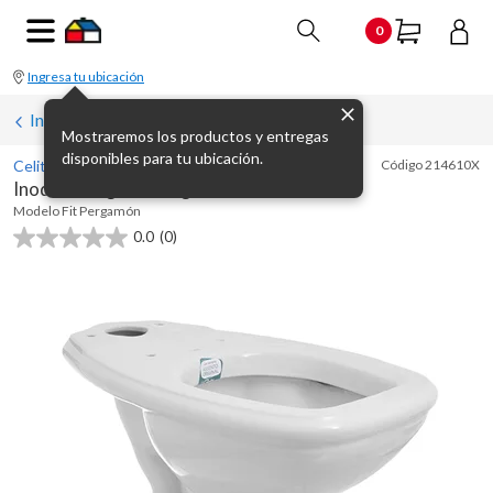
0
Ingresa tu ubicación
Inodoros
Mostraremos los productos y entregas
disponibles para tu ubicación.
Celite
Código
214610X
Inodoro largo Fit beige
Modelo
Fit Pergamón
0.0
(0)
0.0
de
5
estrellas.