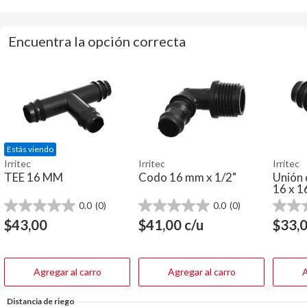
Encuentra la opción correcta
Estás viendo
Irritec
Irritec
Irritec
TEE 16 MM
Codo 16 mm x 1/2"
Unión 
16 x 
0.0
(0)
0.0
(0)
0.0
0.0
0.0
de
de
de
$
43,00
$
41,00
c/u
$
33,
5
5
5
estrellas.
estrellas.
estrella
Agregar al carro
Agregar al carro
A
Distancia de riego