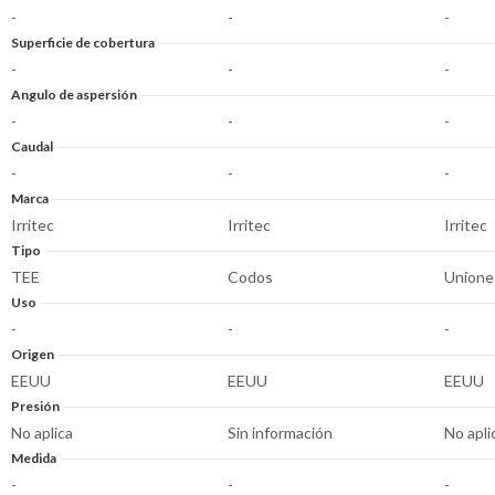
-
-
-
Superficie de cobertura
-
-
-
Angulo de aspersión
-
-
-
Caudal
-
-
-
Marca
Irritec
Irritec
Irritec
Tipo
TEE
Codos
Unione
Uso
-
-
-
Origen
EEUU
EEUU
EEUU
Presión
No aplica
Sin información
No apli
Medida
-
-
-