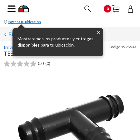
0
Ingresa tu ubicación
Riego automático
Mostraremos los productos y entregas
disponibles para tu ubicación.
Irritec
Código
1998633
TEE 16 MM
0.0
(0)
0.0
de
5
estrellas.