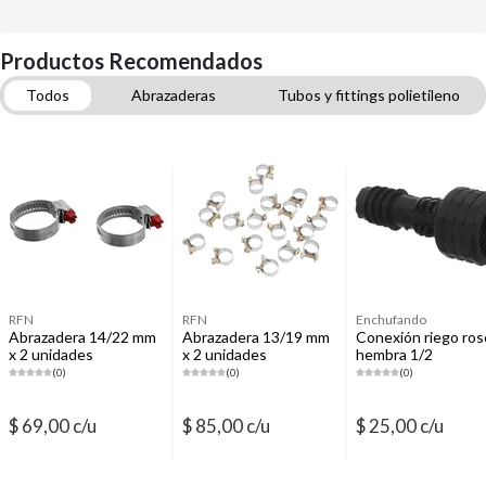
Productos Recomendados
Todos
Abrazaderas
Tubos y fittings polietileno
Tubos y fittings termofusión agua
Teflones y selladores de agua y gas
Llaves y válvulas de agua y gas
Riego automático
Construcción y Ferretería
Tubos y fittings para desagüe
RFN
RFN
Enchufando
Abrazadera 14/22 mm
Abrazadera 13/19 mm
Conexión riego ros
x 2 unidades
x 2 unidades
hembra 1/2
(0)
(0)
(0)
$ 69,00 c/u
$ 85,00 c/u
$ 25,00 c/u