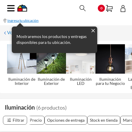
0
Ingresa tu ubicación
Volver
Mostraremos los productos y entregas
disponibles para tu ubicación.
Iluminación de
Iluminación de
Iluminación
Iluminación
L
Interior
Exterior
LED
para tu Negocio
Iluminación
(
6
productos
)
Filtrar
Precio
Opciones de entrega
Stock en tienda
Mar