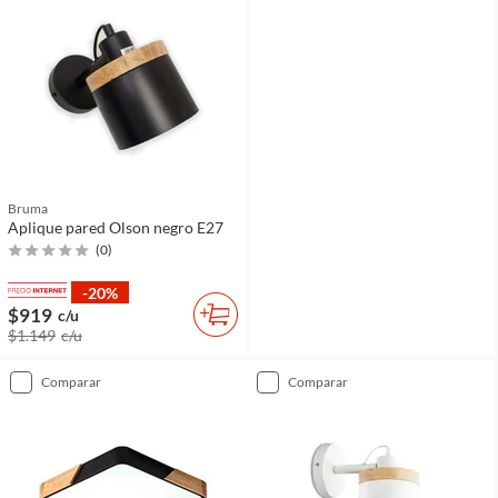
Bruma
Aplique pared Olson negro E27
(
0
)
-20%
$919
c/u
$1.149
c/u
comparar
comparar