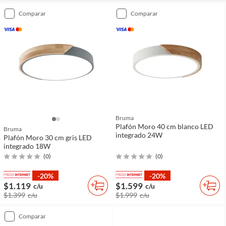
comparar
comparar
Bruma
Plafón Moro 40 cm blanco LED
Bruma
integrado 24W
Plafón Moro 30 cm gris LED
integrado 18W
(
0
)
(
0
)
-20%
-20%
$1.119
$1.599
c/u
c/u
$1.399
c/u
$1.999
c/u
comparar