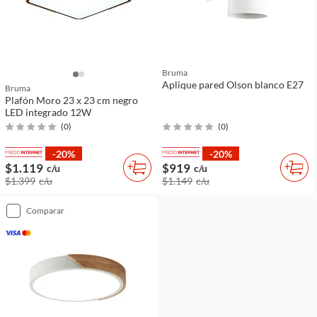
Bruma
Aplique pared Olson blanco E27
Bruma
Plafón Moro 23 x 23 cm negro
LED integrado 12W
(
0
)
(
0
)
-20%
-20%
$1.119
$919
c/u
c/u
$1.399
c/u
$1.149
c/u
comparar