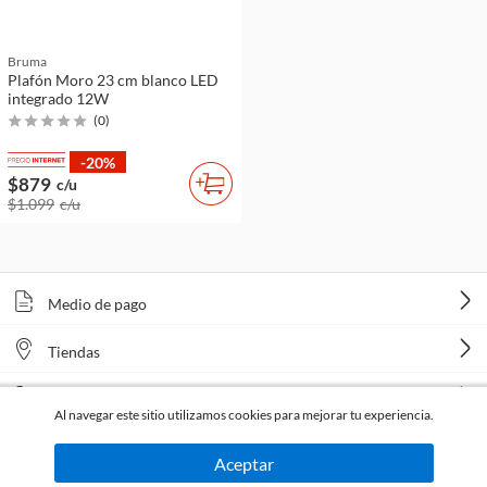
Bruma
Plafón Moro 23 cm blanco LED
integrado 12W
(
0
)
-20%
$879
c/u
$1.099
c/u
Medio de pago
Tiendas
Venta telefónica
Al navegar este sitio utilizamos cookies para mejorar tu experiencia.
Aceptar