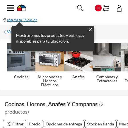
0
Ingresa tu ubicación
Volver a Electrodomésticos de Línea Blanca
Mostraremos los productos y entregas
disponibles para tu ubicación.
Cocinas
Microondas y
Anafes
Campanas y
Hornos
Extractores
E
Eléctricos
Cocinas, Hornos, Anafes Y Campanas
(
2
productos
)
Filtrar
Precio
Opciones de entrega
Stock en tienda
Mar