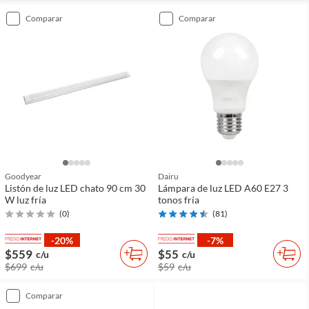
comparar
comparar
Goodyear
Dairu
Listón de luz LED chato 90 cm 30
Lámpara de luz LED A60 E27 3
W luz fría
tonos fría
(
0
)
(
81
)
-20%
-7%
$559
$55
c/u
c/u
$699
c/u
$59
c/u
comparar