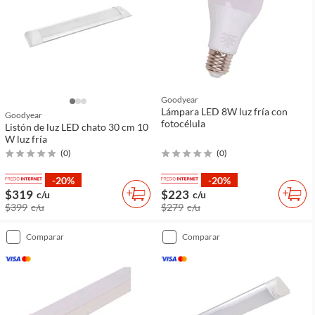
Goodyear
Lámpara LED 8W luz fría con
Goodyear
fotocélula
Listón de luz LED chato 30 cm 10
W luz fría
(
0
)
(
0
)
-20%
-20%
$319
$223
c/u
c/u
$399
c/u
$279
c/u
comparar
comparar