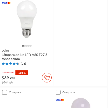
Dairu
Lámpara de luz LED A60 E27 3
tonos cálida
(
28
)
-43%
$39
c/u
$69
c/u
comparar
comparar