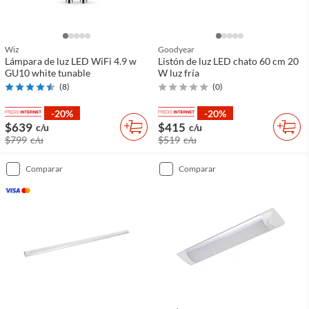
Wiz
Goodyear
Lámpara de luz LED WiFi 4.9 w
Listón de luz LED chato 60 cm 20
GU10 white tunable
W luz fría
(
8
)
(
0
)
-20%
-20%
$639
$415
c/u
c/u
$799
c/u
$519
c/u
comparar
comparar