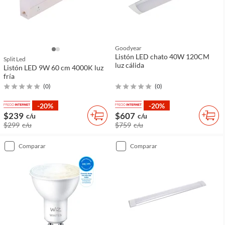
Goodyear
Listón LED chato 40W 120CM
Split Led
luz cálida
Listón LED 9W 60 cm 4000K luz
fría
(
0
)
(
0
)
-20%
-20%
$239
$607
c/u
c/u
$299
c/u
$759
c/u
comparar
comparar