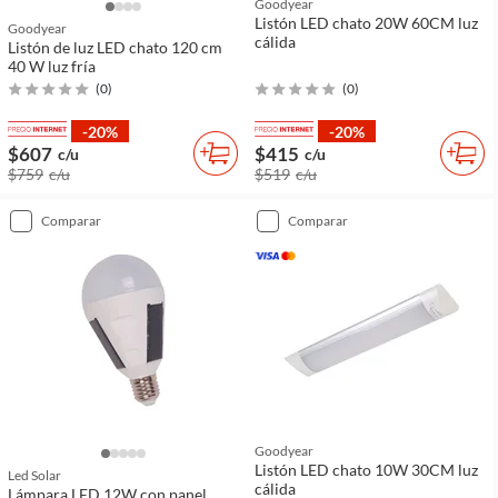
Goodyear
Listón LED chato 20W 60CM luz
Goodyear
cálida
Listón de luz LED chato 120 cm
40 W luz fría
(
0
)
(
0
)
-20%
-20%
$607
$415
c/u
c/u
$759
c/u
$519
c/u
comparar
comparar
Goodyear
Listón LED chato 10W 30CM luz
Led Solar
cálida
Lámpara LED 12W con panel