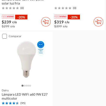
solar luz fría
(
0
)
(
0
)
-20%
-20%
$239
$319
c/u
c/u
$299
c/u
$399
c/u
comparar
Dairu
Lámpara LED WiFi a60 9W E27
multicolor
(
95
)