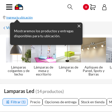
0
Ingresa tu ubicación
Volver
Mostraremos los productos y entregas
disponibles para tu ubicación.
Lámparas
Lámparas de
Lámparas de
Apliques de
L
colgantes y de
mesa y
Pie
Pared, Spots y
techo
escritorio
Barras
Lamparas Led
(
14
productos
)
Filtrar
(1)
Precio
Opciones de entrega
Stock en tienda
M