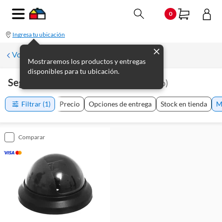
0
Ingresa tu ubicación
Volver a Seguridad
Mostraremos los productos y entregas
disponibles para tu ubicación.
Seguridad Infantil Avtech
(
1
producto
)
Filtrar
(1)
Precio
Opciones de entrega
Stock en tienda
M
comparar