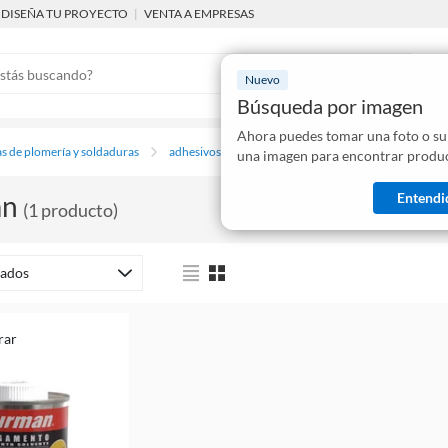
DISEÑA TU PROYECTO
|
VENTA A EMPRESAS
Nuevo
Búsqueda por imagen
Ahora puedes tomar una foto o su
Mostraremo
s de plomería y soldaduras
adhesivos y lubricantes
una imagen para encontrar produc
disponibles
Entendi
an
(
1
producto
)
ados
rar