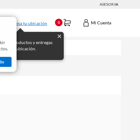
ASESOR
IA
Mi Cuenta
0
Ingresa tu ubicación
bir
s los productos y entregas
tos.
 para tu ubicación.
do