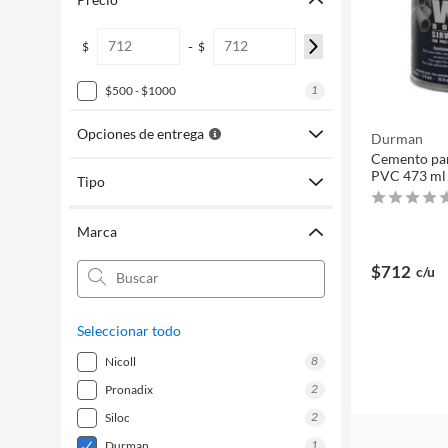
-
$
$
1
$500 - $1000
Opciones de entrega
Durman
Cemento par
PVC 473 ml
Tipo
Marca
$712
c/u
Seleccionar todo
8
nicoll
2
pronadix
2
siloc
1
durman