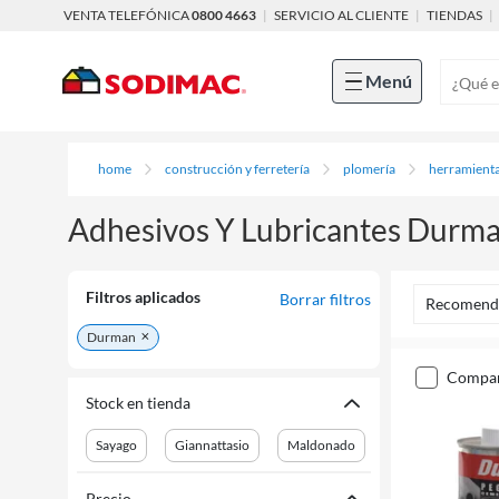
VENTA TELEFÓNICA
0800 4663
|
SERVICIO AL CLIENTE
|
TIENDAS
|
Menú
home
construcción y ferretería
plomería
herramienta
Adhesivos Y Lubricantes Durm
Filtros aplicados
Borrar filtros
Recomend
Durman
compa
Stock en tienda
Sayago
Giannattasio
Maldonado
Precio