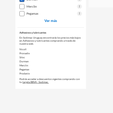
1
merclin
1
pegamax
Ver más
Adhesivos y lubricantes
En Sodimac Uruguay encontrarás los precios más bajos
en Adhesivos y lubricantes comprando a través de
nuestra web.
Nicoll
Pronadix
Siloc
Durman
Merclin
Pegamax
Prodanix
Podrás acceder a descuentos vigentes comprando con
tu
tarjeta BBVA - Sodimac.