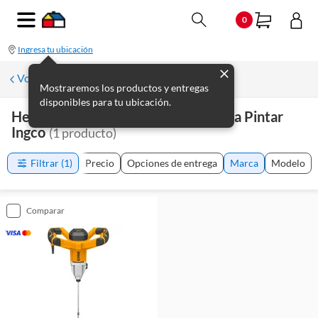
0
Ingresa tu ubicación
Volver a Herramientas profesionales
Mostraremos los productos y entregas
disponibles para tu ubicación.
Herramientas Y Complementos Para Pintar
Ingco
(
1
producto
)
Filtrar
(1)
Precio
Opciones de entrega
Marca
Modelo
comparar