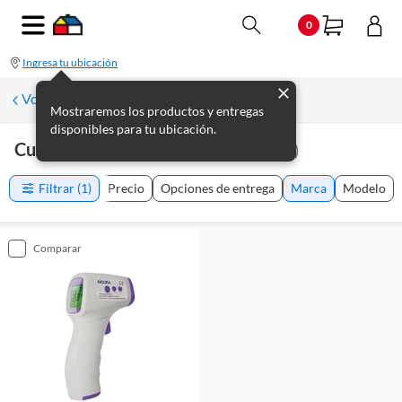
0
Ingresa tu ubicación
Volver a Electrodomésticos del Hogar
Mostraremos los productos y entregas
disponibles para tu ubicación.
Cuidado Personal Aiqura
(
1
producto
)
Filtrar
(1)
Precio
Opciones de entrega
Marca
Modelo
comparar