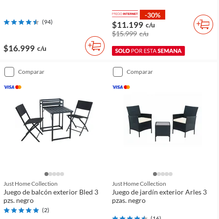
-30%
(
94
)
$11.199
c/u
$15.999
c/u
$16.999
c/u
comparar
comparar
Just Home Collection
Just Home Collection
Juego de balcón exterior Bled 3
Juego de jardín exterior Arles 3
pzs. negro
pzas. negro
(
2
)
(
16
)