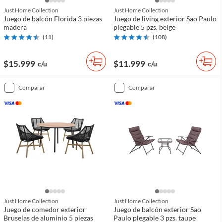
Just Home Collection
Just Home Collection
Juego de balcón Florida 3 piezas
Juego de living exterior Sao Paulo
madera
plegable 5 pzs. beige
(
11
)
(
108
)
$15.999
$11.999
c/u
c/u
comparar
comparar
Just Home Collection
Just Home Collection
Juego de comedor exterior
Juego de balcón exterior Sao
Bruselas de aluminio 5 piezas
Paulo plegable 3 pzs. taupe