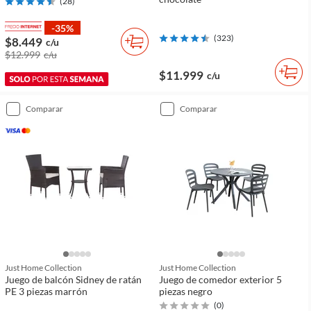
(
28
)
-35%
(
323
)
$8.449
c/u
$12.999
c/u
$11.999
c/u
comparar
comparar
Just Home Collection
Just Home Collection
Juego de balcón Sidney de ratán
Juego de comedor exterior 5
PE 3 piezas marrón
piezas negro
(
0
)