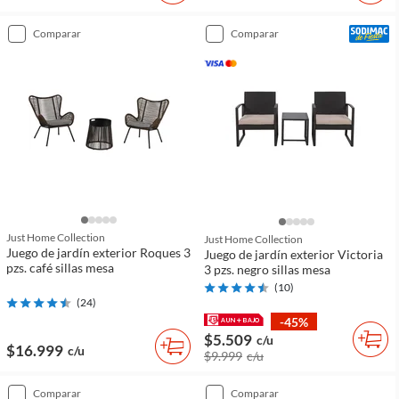
comparar
comparar
Just Home Collection
Just Home Collection
Juego de jardín exterior Roques 3
Juego de jardín exterior Victoria
pzs. café sillas mesa
3 pzs. negro sillas mesa
(
10
)
(
24
)
-45%
$5.509
c/u
$16.999
c/u
$9.999
c/u
comparar
comparar