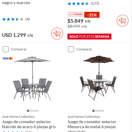
negro y marrón
(
177
)
-35%
(
4
)
$5.849
c/u
$8.999
c/u
USD 1.299
c/u
comparar
comparar
Just Home Collection
Just Home Collection
Juego de comedor exterior
Juego de comedor exterior
Nairobi de acero 6 piezas gris
Menorca de metal 6 piezas
chocolate