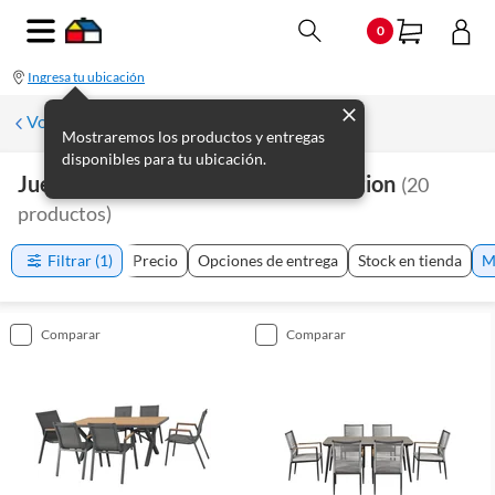
0
Ingresa tu ubicación
Volver a Muebles de jardín
Mostraremos los productos y entregas
disponibles para tu ubicación.
Juegos De Jardín Just Home Collection
(
20
productos
)
Filtrar
(1)
Precio
Opciones de entrega
Stock en tienda
M
comparar
comparar