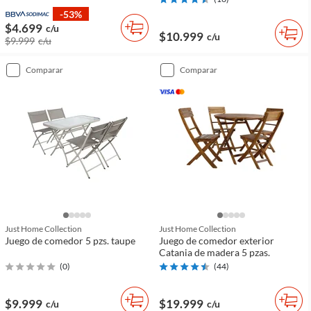
-53%
$4.699
c/u
$10.999
c/u
$9.999
c/u
comparar
comparar
Just Home Collection
Just Home Collection
Juego de comedor 5 pzs. taupe
Juego de comedor exterior
Catania de madera 5 pzas.
(
0
)
(
44
)
$9.999
$19.999
c/u
c/u