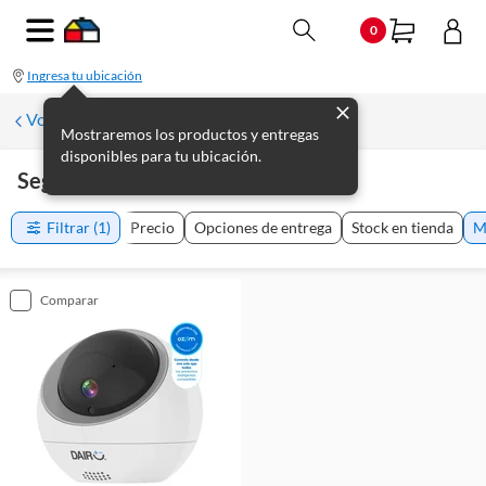
0
Ingresa tu ubicación
Volver a Seguridad
Mostraremos los productos y entregas
disponibles para tu ubicación.
Seguridad Infantil Dairu
(
1
producto
)
Filtrar
(1)
Precio
Opciones de entrega
Stock en tienda
M
comparar