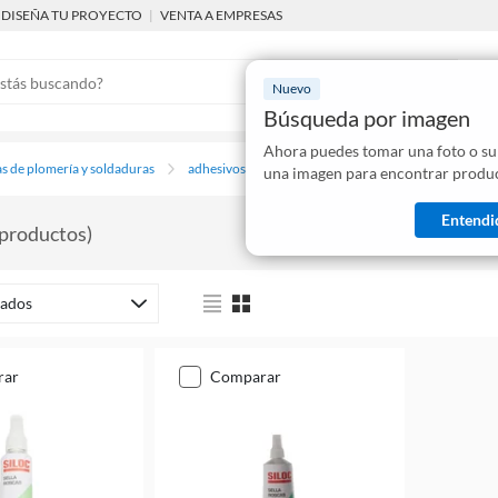
DISEÑA TU PROYECTO
|
VENTA A EMPRESAS
Nuevo
Búsqueda por imagen
Ahora puedes tomar una foto o su
Mostraremo
s de plomería y soldaduras
adhesivos y lubricantes
una imagen para encontrar produc
disponibles
Entendi
productos
)
ados
rar
comparar