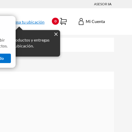
ASESOR
IA
Mi Cuenta
0
Ingresa tu ubicación
bir
s los productos y entregas
tos.
 para tu ubicación.
do