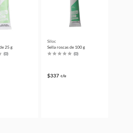
Siloc
 de 25 g
Sella roscas de 100 g
(
0
)
(
0
)
$337
c/u