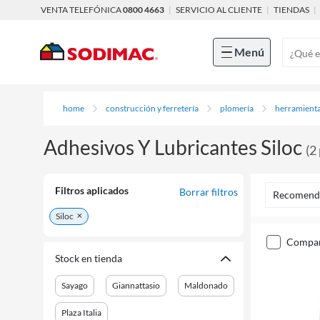
VENTA TELEFÓNICA
0800 4663
|
SERVICIO AL CLIENTE
|
TIENDAS
|
Menú
home
construcción y ferretería
plomería
herramienta
Adhesivos Y Lubricantes Siloc
(
2
Filtros aplicados
Borrar filtros
Recomend
Siloc
compa
Stock en tienda
Sayago
Giannattasio
Maldonado
Plaza Italia