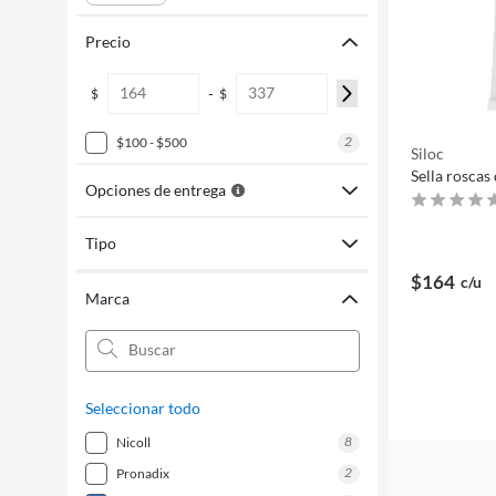
Precio
-
$
$
2
$100 - $500
Siloc
Sella roscas
Opciones de entrega
Tipo
$164
c/u
Marca
Seleccionar todo
8
nicoll
2
pronadix