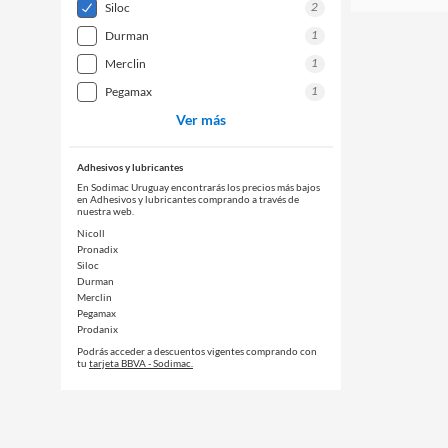
2
siloc
1
durman
1
merclin
1
pegamax
Ver más
Adhesivos y lubricantes
En Sodimac Uruguay encontrarás los precios más bajos
en Adhesivos y lubricantes comprando a través de
nuestra web.
Nicoll
Pronadix
Siloc
Durman
Merclin
Pegamax
Prodanix
Podrás acceder a descuentos vigentes comprando con
tu
tarjeta BBVA - Sodimac.