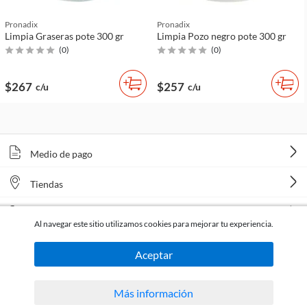
Pronadix
Pronadix
Limpia Graseras pote 300 gr
Limpia Pozo negro pote 300 gr
(
0
)
(
0
)
$267
$257
c/u
c/u
Medio de pago
Tiendas
Venta telefónica
Al navegar este sitio utilizamos cookies para mejorar tu experiencia.
Aceptar
Más información
Todos los derechos reservados Homecenter Sodimac S.A. | R.U.T. 216996650015.