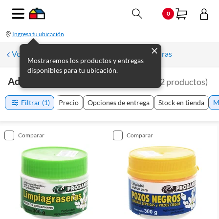
0
Ingresa tu ubicación
Volver a Herramientas de plomería y soldaduras
Mostraremos los productos y entregas
disponibles para tu ubicación.
Adhesivos Y Lubricantes Pronadix
(
2
productos
)
Filtrar
(1)
Precio
Opciones de entrega
Stock en tienda
M
comparar
comparar