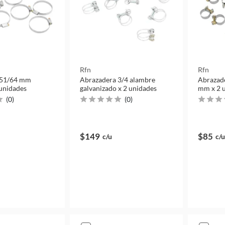
Rfn
Rfn
 51/64 mm
Abrazadera 3/4 alambre
Abrazade
 unidades
galvanizado x 2 unidades
mm x 2 
(
0
)
(
0
)
$149
$85
c/u
c/u