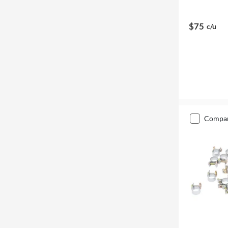
$75
c/u
compa