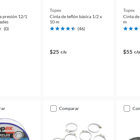
Topex
Topex
a presión 12/1
Cinta de teflón básica 1/2 x
Cinta de 
ades
10 m
m
(
0
)
(
46
)
$25
$55
c/u
c/u
rar
comparar
co