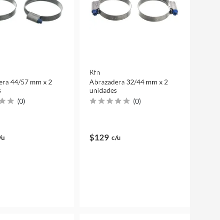
Rfn
era 44/57 mm x 2
Abrazadera 32/44 mm x 2
s
unidades
(
0
)
(
0
)
$129
/u
c/u