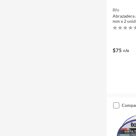
Rfn
Abrazadera 
mm x 2 unid
$75
c/u
compa