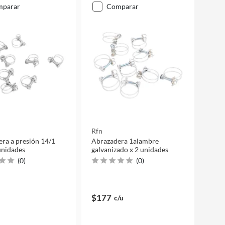
mparar
comparar
Rfn
ra a presión 14/1
Abrazadera 1alambre
unidades
galvanizado x 2 unidades
(
0
)
(
0
)
$177
c/u