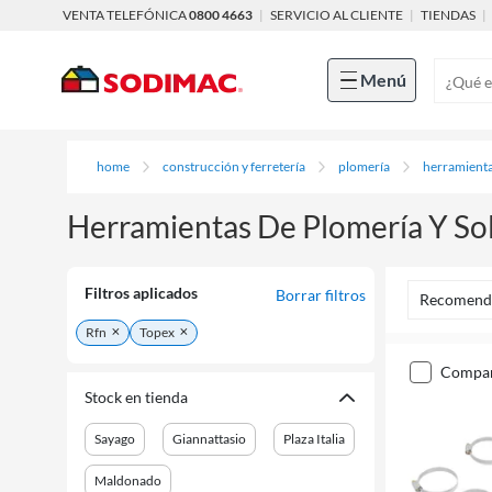
VENTA TELEFÓNICA
0800 4663
|
SERVICIO AL CLIENTE
|
TIENDAS
|
Menú
home
construcción y ferretería
plomería
herramienta
Herramientas De Plomería Y So
Filtros aplicados
Borrar filtros
Recomend
Rfn
Topex
compa
Stock en tienda
Sayago
Giannattasio
Plaza Italia
Maldonado