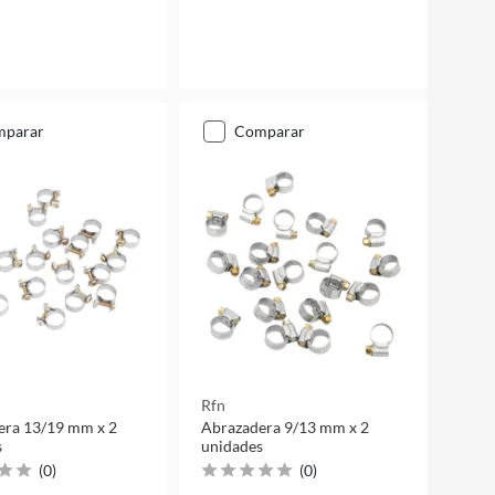
mparar
comparar
Rfn
era 13/19 mm x 2
Abrazadera 9/13 mm x 2
s
unidades
(
0
)
(
0
)