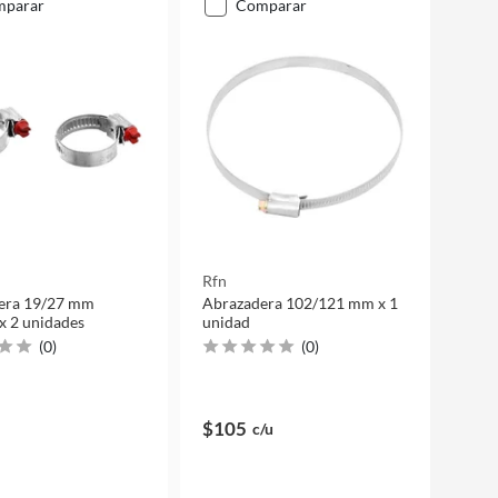
mparar
comparar
Rfn
era 19/27 mm
Abrazadera 102/121 mm x 1
x 2 unidades
unidad
(
0
)
(
0
)
$105
c/u