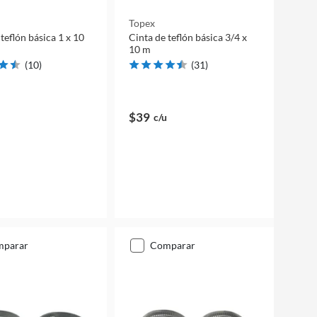
Topex
teflón básica 1 x 10
Cinta de teflón básica 3/4 x
10 m
(
10
)
(
31
)
$39
c/u
mparar
comparar