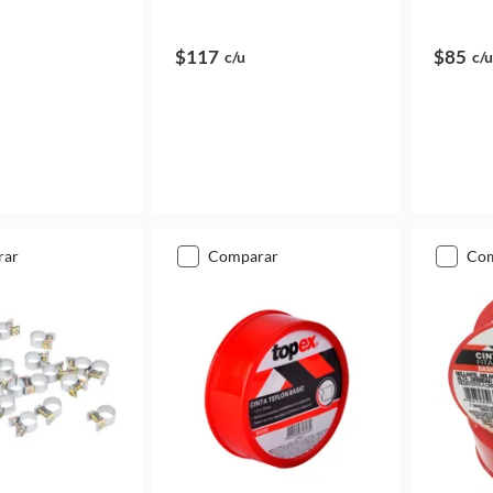
$117
$85
c/u
c/u
rar
comparar
co