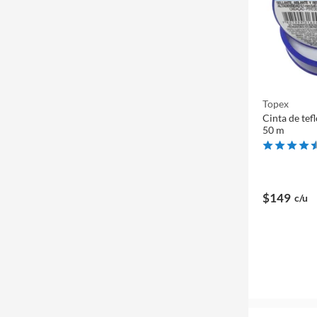
Topex
Cinta de tef
50 m
$149
c/u