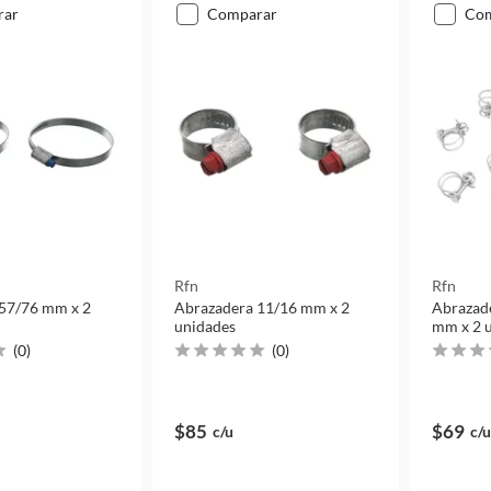
rar
comparar
co
Rfn
Rfn
57/76 mm x 2
Abrazadera 11/16 mm x 2
Abrazade
unidades
mm x 2 
(
0
)
(
0
)
$85
$69
c/u
c/u