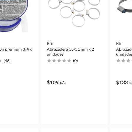
Rfn
Rfn
lón premium 3/4 x
Abrazadera 38/51 mm x 2
Abrazad
unidades
unidade
(
46
)
(
0
)
$109
$133
c/u
c