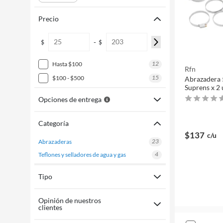
Precio
-
$
$
12
hasta $100
Rfn
15
$100 - $500
Abrazadera
Suprens x 2
Opciones de entrega
Categoría
$137
c/u
23
abrazaderas
4
teflones y selladores de agua y gas
Tipo
Opinión de nuestros
clientes