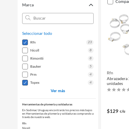
compa
Marca
Seleccionar todo
23
rfn
8
nicoll
8
rimontti
5
bauker
Rfn
4
prm
Abrazadera 
4
topex
unidades
Ver más
Herramientas de plomería y soldaduras
$129
En Sodimac Uruguay encontrarás los precios más bajos
c/u
en Herramientas de plomería y soldaduras comprando a
través de nuestra web.
Rfn
Nicoll