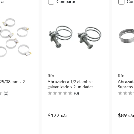
rar
comparar
co
Rfn
Rfn
25/38 mm x 2
Abrazadera 1/2 alambre
Abrazad
galvanizado x 2 unidades
Suprens 
(
0
)
(
0
)
$177
$89
c/u
c/u