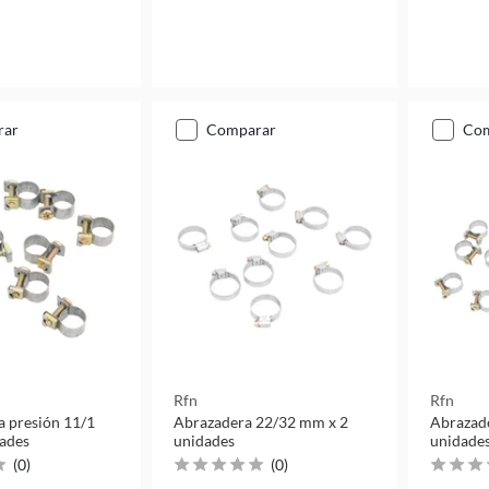
rar
comparar
co
Rfn
Rfn
a presión 11/1
Abrazadera 22/32 mm x 2
Abrazad
ades
unidades
unidade
(
0
)
(
0
)