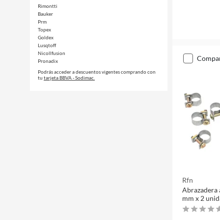
Rimontti
Bauker
Prm
Topex
Goldex
Lusqtoff
Nicollfusion
compa
Pronadix
Podrás acceder a descuentos vigentes comprando con
tu
tarjeta BBVA - Sodimac.
Rfn
Abrazadera 
mm x 2 unid