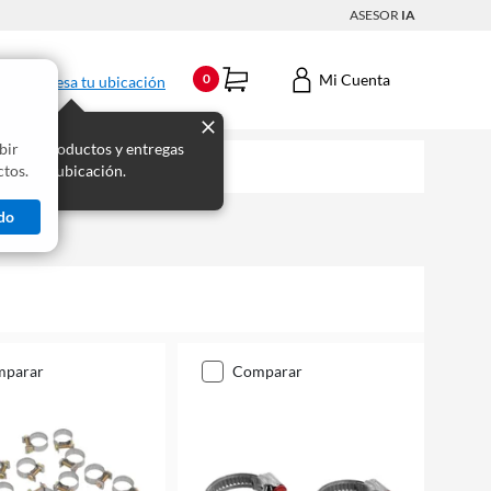
ASESOR
IA
Mi Cuenta
0
Ingresa tu ubicación
bir
s los productos y entregas
tos.
 para tu ubicación.
do
mparar
comparar