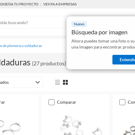
DISEÑA TU PROYECTO
|
VENTA A EMPRESAS
Nuevo
Búsqueda por imagen
Ahora puedes tomar una foto o su
Mostraremo
s de plomería y soldaduras
una imagen para encontrar produc
disponibles
Entendi
ldaduras
(
27
productos
)
ados
rar
comparar
co