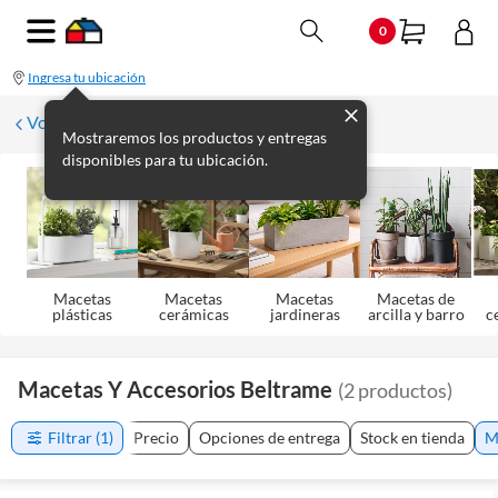
0
Ingresa tu ubicación
Volver a Decoración de jardín
Mostraremos los productos y entregas
disponibles para tu ubicación.
Macetas
Macetas
Macetas
Macetas de
plásticas
cerámicas
jardineras
arcilla y barro
c
Macetas Y Accesorios Beltrame
(
2
productos
)
Filtrar
(1)
Precio
Opciones de entrega
Stock en tienda
M