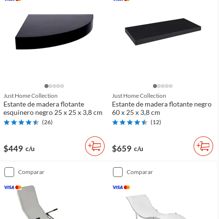
Just Home Collection
Just Home Collection
Estante de madera flotante
Estante de madera flotante negro
esquinero negro 25 x 25 x 3,8 cm
60 x 25 x 3,8 cm
(
26
)
(
12
)
$449
$659
c/u
c/u
comparar
comparar