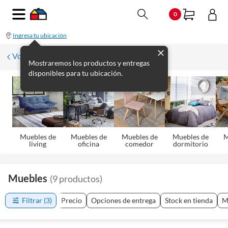
0
Ingresa tu ubicación
Volver
Mostraremos los productos y entregas
disponibles para tu ubicación.
Muebles de
Muebles de
Muebles de
Muebles de
M
living
oficina
comedor
dormitorio
Muebles
(
9
productos
)
Filtrar
(3)
Precio
Opciones de entrega
Stock en tienda
M