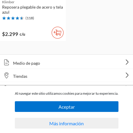
Klimber
Reposera plegable de acero y tela
azul
(
118
)
$2.299
c/u
Medio de pago
Tiendas
Venta telefónica
Al navegar este sitio utilizamos cookies para mejorar tu experiencia.
Aceptar
Más información
Todos los derechos reservados Homecenter Sodimac S.A. | R.U.T. 216996650015.