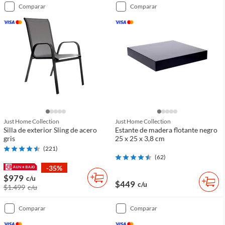
comparar
comparar
Just Home Collection
Just Home Collection
Silla de exterior Sling de acero
Estante de madera flotante negro
gris
25 x 25 x 3,8 cm
(
221
)
(
62
)
-35%
$979
c/u
$449
c/u
$1.499
c/u
comparar
comparar