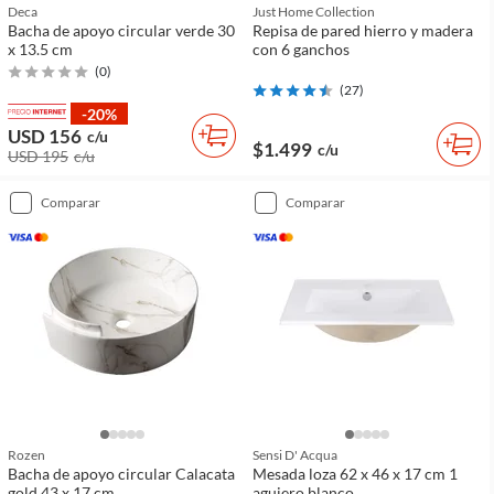
Deca
Just Home Collection
Bacha de apoyo circular verde 30
Repisa de pared hierro y madera
x 13.5 cm
con 6 ganchos
(
0
)
(
27
)
-20%
USD 156
c/u
$1.499
c/u
USD 195
c/u
comparar
comparar
Rozen
Sensi D' Acqua
Bacha de apoyo circular Calacata
Mesada loza 62 x 46 x 17 cm 1
gold 43 x 17 cm
agujero blanco