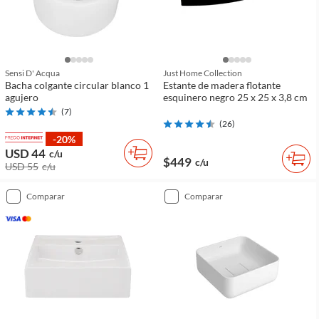
Sensi D' Acqua
Just Home Collection
Bacha colgante circular blanco 1
Estante de madera flotante
agujero
esquinero negro 25 x 25 x 3,8 cm
(
7
)
(
26
)
-20%
USD 44
c/u
$449
c/u
USD 55
c/u
comparar
comparar