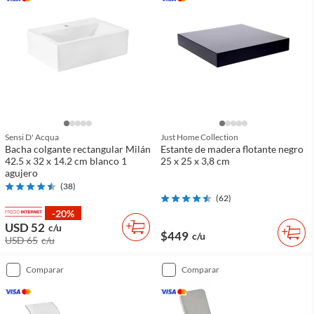
Sensi D' Acqua
Just Home Collection
Bacha colgante rectangular Milán
Estante de madera flotante negro
42.5 x 32 x 14.2 cm blanco 1
25 x 25 x 3,8 cm
agujero
(
38
)
(
62
)
-20%
USD 52
c/u
$449
c/u
USD 65
c/u
comparar
comparar