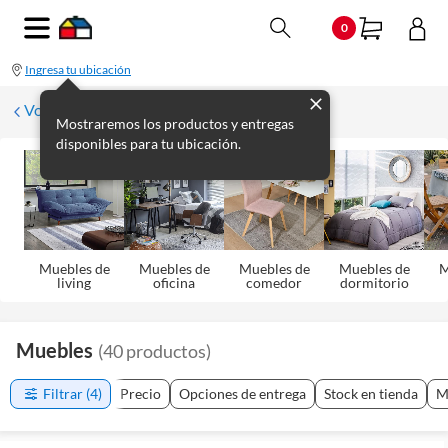
0
Ingresa tu ubicación
Volver
Mostraremos los productos y entregas
disponibles para tu ubicación.
Muebles de
Muebles de
Muebles de
Muebles de
M
living
oficina
comedor
dormitorio
Muebles
(
40
productos
)
Filtrar
(4)
Precio
Opciones de entrega
Stock en tienda
M