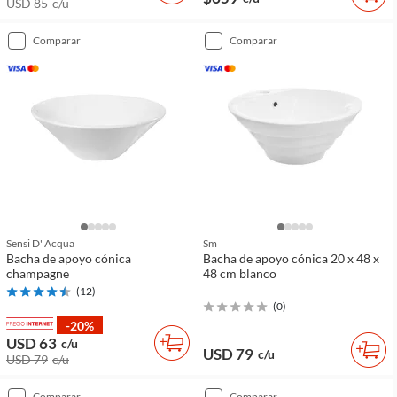
USD 85
c/u
comparar
comparar
Sensi D' Acqua
Sm
Bacha de apoyo cónica
Bacha de apoyo cónica 20 x 48 x
champagne
48 cm blanco
(
12
)
(
0
)
-20%
USD 63
c/u
USD 79
c/u
USD 79
c/u
comparar
comparar