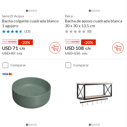
Sensi D' Acqua
Deca
Bacha colgante cuadrada blanco
Bacha de apoyo cuadrada blanca
1 agujero
30 x 30 x 13.5 cm
(
15
)
(
0
)
-20%
-20%
USD 71
USD 108
c/u
c/u
USD 89
c/u
USD 135
c/u
comparar
comparar