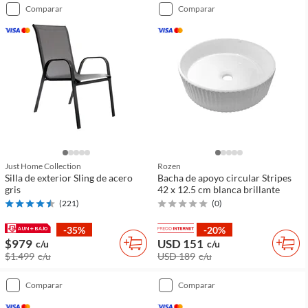
comparar
comparar
Just Home Collection
Rozen
Silla de exterior Sling de acero
Bacha de apoyo circular Stripes
gris
42 x 12.5 cm blanca brillante
(
221
)
(
0
)
-35%
-20%
$979
USD 151
c/u
c/u
$1.499
c/u
USD 189
c/u
comparar
comparar