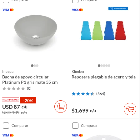
Incepa
Klimber
Bacha de apoyo circular
Reposera plegable de acero y tela
Platinum P1 gris mate 35 cm
(
0
)
(
364
)
-20%
USD 87
c/u
$1.699
c/u
USD 109
c/u
comparar
comparar