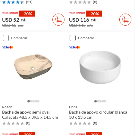
(
31
)
(
0
)
-20%
-20%
USD 52
USD 116
c/u
c/u
USD 65
c/u
USD 145
c/u
comparar
comparar
Rozen
Deca
Bacha de apoyo semi oval
Bacha de apoyo circular blanca
Calacata 48.5 x 39.5 x 14.5 cm
30 x 13.5 cm
(
0
)
(
0
)
-20%
-20%