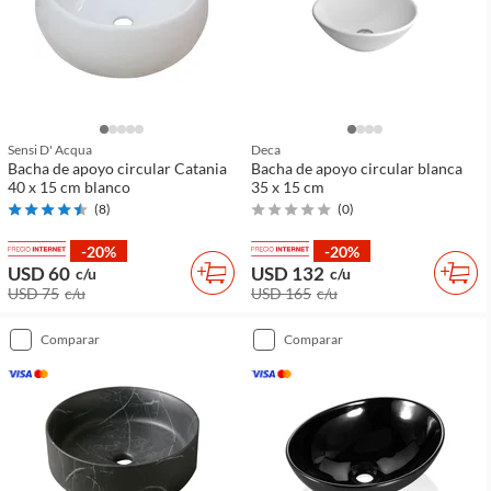
Sensi D' Acqua
Deca
Bacha de apoyo circular Catania
Bacha de apoyo circular blanca
40 x 15 cm blanco
35 x 15 cm
(
8
)
(
0
)
-20%
-20%
USD 60
USD 132
c/u
c/u
USD 75
c/u
USD 165
c/u
comparar
comparar