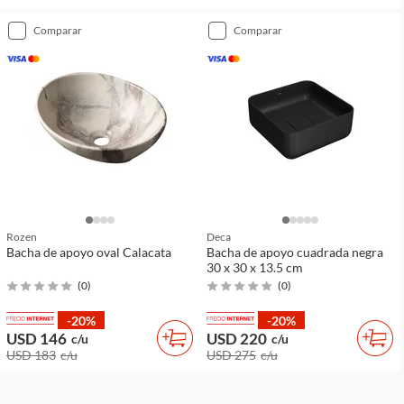
comparar
comparar
Rozen
Deca
Bacha de apoyo oval Calacata
Bacha de apoyo cuadrada negra
30 x 30 x 13.5 cm
(
0
)
(
0
)
-20%
-20%
USD 146
USD 220
c/u
c/u
USD 183
c/u
USD 275
c/u