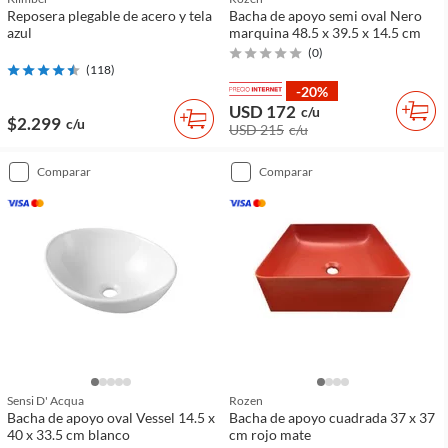
Reposera plegable de acero y tela
Bacha de apoyo semi oval Nero
azul
marquina 48.5 x 39.5 x 14.5 cm
(
0
)
(
118
)
-20%
USD 172
c/u
$2.299
c/u
USD 215
c/u
comparar
comparar
Sensi D' Acqua
Rozen
Bacha de apoyo oval Vessel 14.5 x
Bacha de apoyo cuadrada 37 x 37
40 x 33.5 cm blanco
cm rojo mate