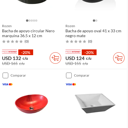
Rozen
Rozen
Bacha de apoyo circular Nero
Bacha de apoyo oval 41 x 33 cm
marquina 36.5 x 12 cm
negro mate
(
0
)
(
0
)
-20%
-20%
USD 132
USD 124
c/u
c/u
USD 165
c/u
USD 155
c/u
comparar
comparar