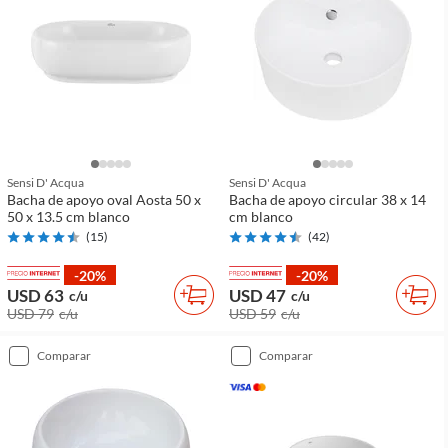
Sensi D' Acqua
Sensi D' Acqua
Bacha de apoyo oval Aosta 50 x
Bacha de apoyo circular 38 x 14
50 x 13.5 cm blanco
cm blanco
(
15
)
(
42
)
-20%
-20%
USD 63
USD 47
c/u
c/u
USD 79
c/u
USD 59
c/u
comparar
comparar