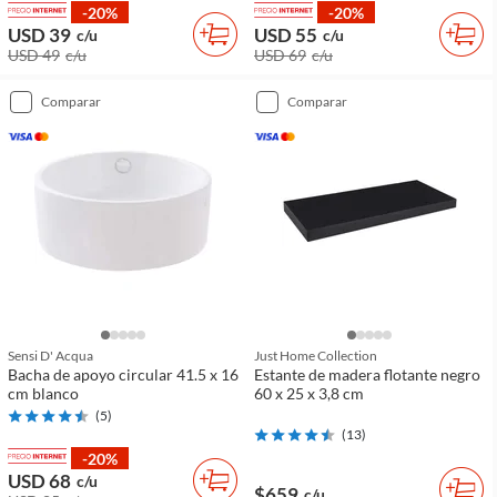
-20%
-20%
USD 39
USD 55
c/u
c/u
USD 49
c/u
USD 69
c/u
comparar
comparar
Sensi D' Acqua
Just Home Collection
Bacha de apoyo circular 41.5 x 16
Estante de madera flotante negro
cm blanco
60 x 25 x 3,8 cm
(
5
)
(
13
)
-20%
USD 68
c/u
$659
c/u