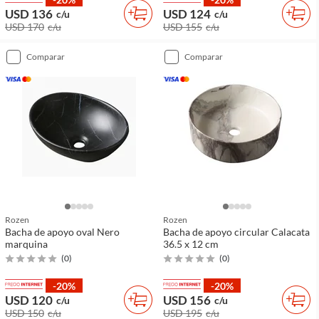
USD 136
USD 124
c/u
c/u
USD 170
c/u
USD 155
c/u
comparar
comparar
Rozen
Rozen
Bacha de apoyo oval Nero
Bacha de apoyo circular Calacata
marquina
36.5 x 12 cm
(
0
)
(
0
)
-20%
-20%
USD 120
USD 156
c/u
c/u
USD 150
c/u
USD 195
c/u