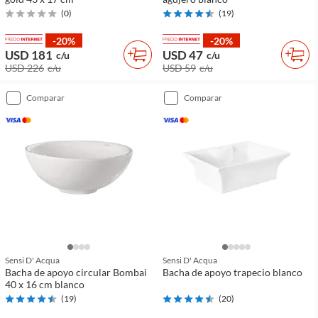
(
0
)
(
19
)
-20%
-20%
USD 181
USD 47
c/u
c/u
USD 226
c/u
USD 59
c/u
comparar
comparar
Sensi D' Acqua
Sensi D' Acqua
Bacha de apoyo circular Bombai
Bacha de apoyo trapecio blanco
40 x 16 cm blanco
(
19
)
(
20
)