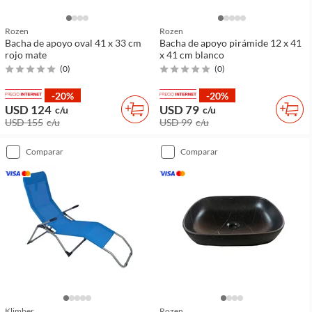
Rozen
Rozen
Bacha de apoyo oval 41 x 33 cm
Bacha de apoyo pirámide 12 x 41
rojo mate
x 41 cm blanco
(
0
)
(
0
)
-20%
-20%
USD 124
USD 79
c/u
c/u
USD 155
c/u
USD 99
c/u
comparar
comparar
Klimber
Rozen