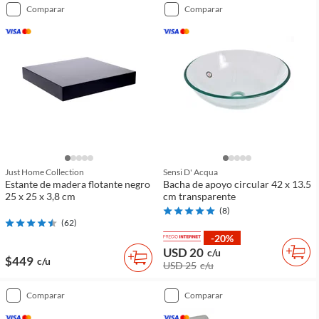
comparar
comparar
Just Home Collection
Sensi D' Acqua
Estante de madera flotante negro
Bacha de apoyo circular 42 x 13.5
25 x 25 x 3,8 cm
cm transparente
(
8
)
(
62
)
-20%
USD 20
c/u
$449
c/u
USD 25
c/u
comparar
comparar