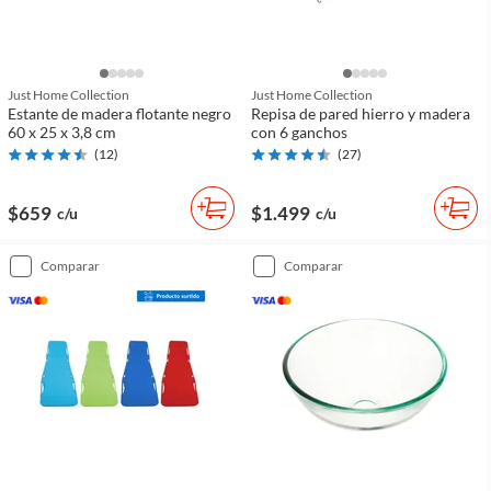
Just Home Collection
Just Home Collection
Estante de madera flotante negro
Repisa de pared hierro y madera
60 x 25 x 3,8 cm
con 6 ganchos
(
12
)
(
27
)
$659
$1.499
c/u
c/u
comparar
comparar