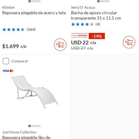
Klimber
Sensi D' Acqua
Reposera plegable de acero y tela
Bacha de apoyo circular
transparente 31 x 11.5 cm
(
4
)
(
364
)
-19%
USD 22
c/u
$1.699
c/u
USD 27
c/u
comparar
Just Home Collection
Reposera plegable Sky de