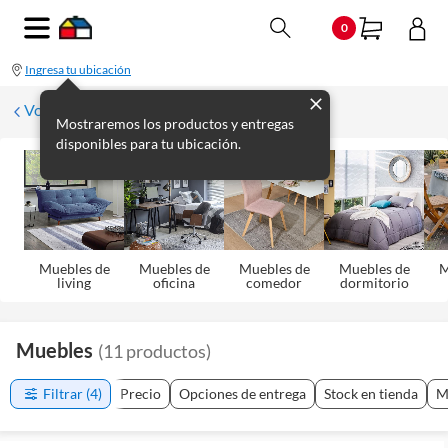
0
Ingresa tu ubicación
Volver
Mostraremos los productos y entregas
disponibles para tu ubicación.
Muebles de
Muebles de
Muebles de
Muebles de
M
living
oficina
comedor
dormitorio
Muebles
(
11
productos
)
Filtrar
(4)
Precio
Opciones de entrega
Stock en tienda
M