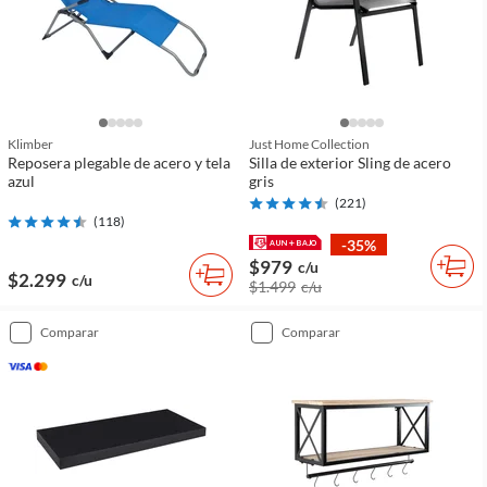
Klimber
Just Home Collection
Reposera plegable de acero y tela
Silla de exterior Sling de acero
azul
gris
(
221
)
(
118
)
-35%
$979
c/u
$2.299
c/u
$1.499
c/u
comparar
comparar