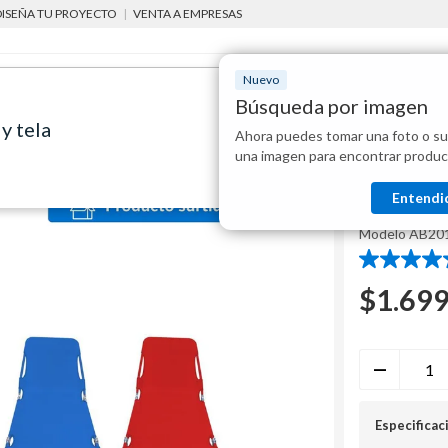
DISEÑA TU PROYECTO
|
VENTA A EMPRESAS
Nuevo
Búsqueda por imagen
y tela
Ahora puedes tomar una foto o su
Mostraremo
sillas plegables y reposeras
Reposera plegable de acero y tela
una imagen para encontrar produc
disponibles
Klimber
Entendi
Reposera
Modelo
AB20
4.7
de
$
1.69
5
estrellas.
364
reseñas
Especificac