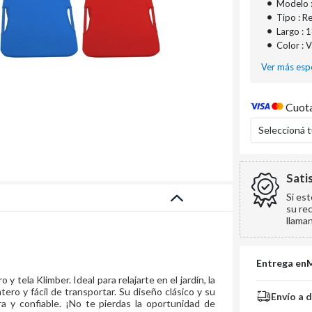
•
Modelo 
•
Tipo : R
•
Largo : 
•
Color : 
Ver más espe
Cuota
Seleccioná 
Sati
Si es
su re
llama
Entrega en
y tela Klimber. Ideal para relajarte en el jardín, la
ero y fácil de transportar. Su diseño clásico y su
Envío a 
a y confiable. ¡No te pierdas la oportunidad de