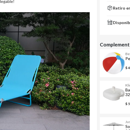
plegable!
Retiro e
Disponib
Complementa
Be
Pe
$ 
Kl
Ba
3
$ 
Ju
So