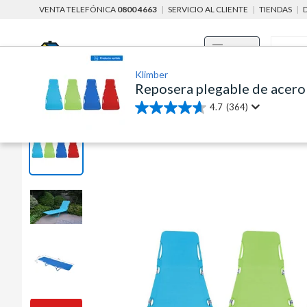
VENTA TELEFÓNICA
0800 4663
|
SERVICIO AL CLIENTE
|
TIENDAS
|
Menú
Klimber
Reposera plegable de acero 
home
aire libre, jardin y mascotas
aire libre
sillas de exterior
4.7
(364)
4.7
de
5
estrellas.
364
reseñas