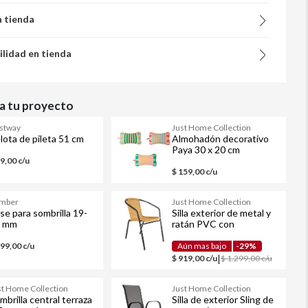
n tienda
ilidad en tienda
 tu proyecto
stway
Just Home Collection
lota de pileta 51 cm
Almohadón decorativo
Paya 30 x 20 cm
49,00 c/u
$ 159,00 c/u
imber
Just Home Collection
se para sombrilla 19-
Silla exterior de metal y
2 mm
ratán PVC con
apoyabrazos beige
599,00 c/u
Aún mas bajo
-29%
|
$ 919,00 c/u
$ 1.299,00 c/u
st Home Collection
Just Home Collection
mbrilla central terraza
Silla de exterior Sling de