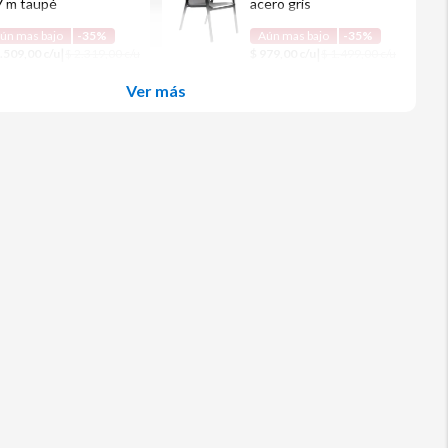
7 m taupé
acero gris
ún mas bajo
-35%
Aún mas bajo
-35%
|
|
1.509,00 c/u
$ 2.319,00 c/u
$ 979,00 c/u
$ 1.499,00 c/u
Ver más