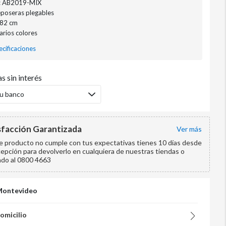
: AB2019-MIX
eposeras plegables
182 cm
Varios colores
cificaciones
s sin interés
tu banco
sfacción Garantizada
ver más
te producto no cumple con tus expectativas tienes 10 días desde
cepción para devolverlo en cualquiera de nuestras tiendas o
ndo al 0800 4663
Montevideo
domicilio