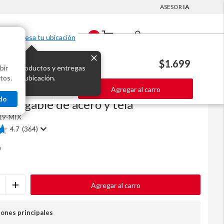
ASESOR
IA
Mi Cuenta
0
Ingresa tu ubicación
$1.699
bir
s los productos y entregas
tos.
 para tu ubicación.
Agregar al carro
Código
8841357
do
 plegable de acero y tela
19-MIX
4.7
(364)
9
Agregar al carro
iones principales