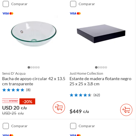
comparar
comparar
Sensi D' Acqua
Just Home Collection
Bacha de apoyo circular 42 x 13.5
Estante de madera flotante negro
cm transparente
25 x 25 x 3,8 cm
(
8
)
(
62
)
-20%
USD 20
c/u
$449
c/u
USD 25
c/u
comparar
comparar