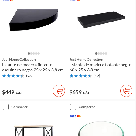
Just Home Collection
Just Home Collection
Estante de madera flotante
Estante de madera flotante negro
esquinero negro 25 x 25 x 3,8 cm
60 x 25 x 3,8 cm
(
26
)
(
12
)
$449
$659
c/u
c/u
comparar
comparar