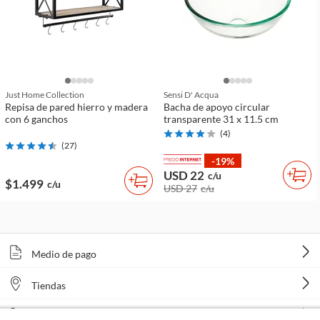
Just Home Collection
Sensi D' Acqua
Repisa de pared hierro y madera
Bacha de apoyo circular
con 6 ganchos
transparente 31 x 11.5 cm
(
4
)
(
27
)
-19%
USD 22
c/u
$1.499
c/u
USD 27
c/u
Medio de pago
Tiendas
Venta telefónica