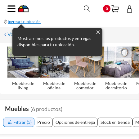
0
Ingresa tu ubicación
Volver
Mostraremos los productos y entregas
disponibles para tu ubicación.
Muebles de
Muebles de
Muebles de
Muebles de
M
living
oficina
comedor
dormitorio
Muebles
(
6
productos
)
Filtrar
(3)
Precio
Opciones de entrega
Stock en tienda
M