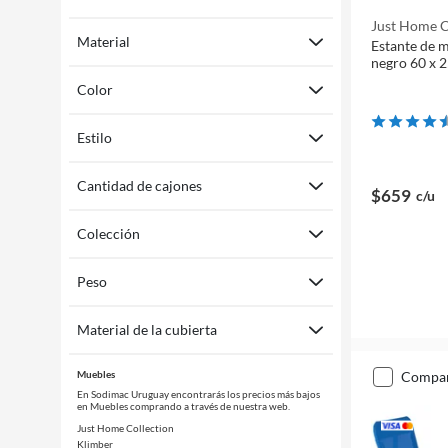
Just Home C
Material
Estante de m
negro 60 x 2
Color
Estilo
Cantidad de cajones
$659
c/u
Colección
Peso
Material de la cubierta
Muebles
compa
En Sodimac Uruguay encontrarás los precios más bajos
en Muebles comprando a través de nuestra web.
Just Home Collection
Klimber