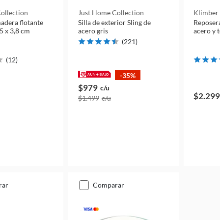
ollection
Just Home Collection
Klimber
adera flotante
Silla de exterior Sling de
Reposera
5 x 3,8 cm
acero gris
acero y 
(
221
)
(
12
)
-35%
$979
c/u
$2.299
$1.499
c/u
rar
comparar