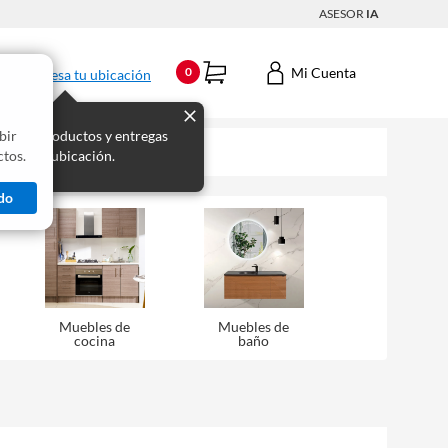
ASESOR
IA
Mi Cuenta
0
Ingresa tu ubicación
bir
s los productos y entregas
tos.
 para tu ubicación.
do
Muebles de
Muebles de
cocina
baño