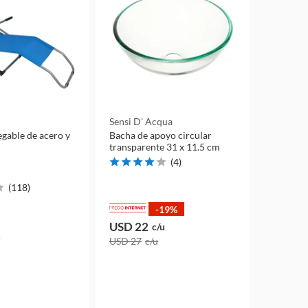
Sensi D' Acqua
gable de acero y
Bacha de apoyo circular
transparente 31 x 11.5 cm
(
4
)
(
118
)
-19%
USD 22
c/u
u
USD 27
c/u