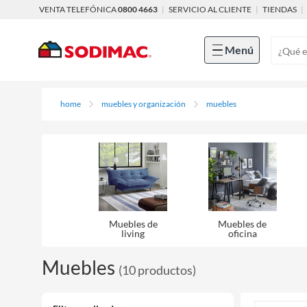
VENTA TELEFÓNICA
0800 4663
|
SERVICIO AL CLIENTE
|
TIENDAS
|
Menú
home
muebles y organización
muebles
Muebles de
Muebles de
living
oficina
Muebles
(
10
productos
)