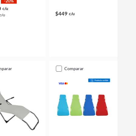
-20%
0
c/u
$449
c/u
c/u
mparar
comparar