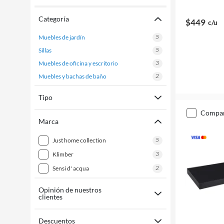
Categoría
$449
c/u
5
muebles de jardín
5
sillas
3
muebles de oficina y escritorio
2
muebles y bachas de baño
Tipo
compa
Marca
5
just home collection
3
klimber
2
sensi d' acqua
Opinión de nuestros
clientes
Descuentos