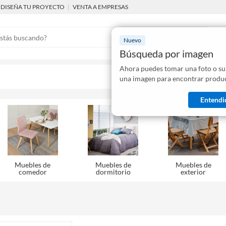
DISEÑA TU PROYECTO
|
VENTA A EMPRESAS
Nuevo
Búsqueda por imagen
Ahora puedes tomar una foto o su
Mostraremo
una imagen para encontrar produc
disponibles
Entendi
Muebles de
Muebles de
Muebles de
comedor
dormitorio
exterior