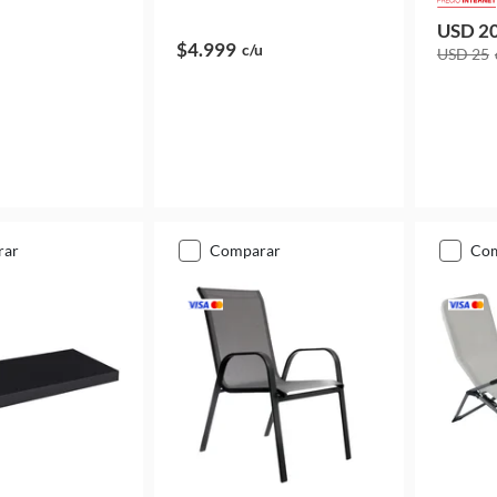
USD 2
$4.999
c/u
USD 25
rar
comparar
co