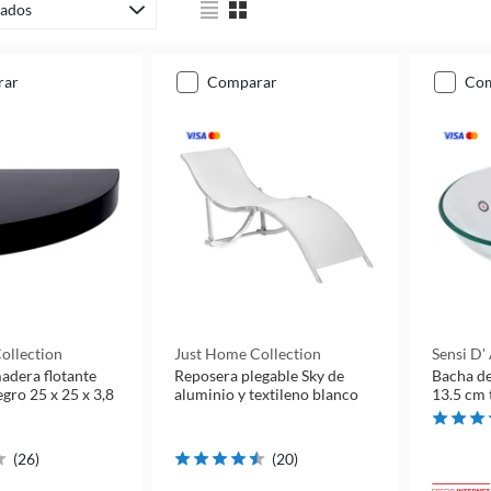
ados
rar
comparar
co
ollection
Just Home Collection
Sensi D'
adera flotante
Reposera plegable Sky de
Bacha de
gro 25 x 25 x 3,8
aluminio y textileno blanco
13.5 cm 
(
26
)
(
20
)