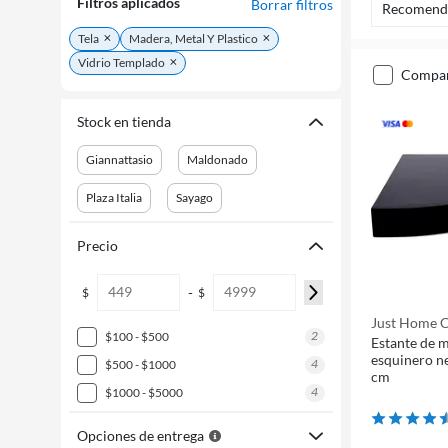
Filtros aplicados
Borrar filtros
Recomend
Tela
Madera, Metal Y Plastico
Vidrio Templado
compa
Stock en tienda
Giannattasio
Maldonado
Plaza Italia
Sayago
Precio
-
$
$
Just Home C
2
$100 - $500
Estante de m
esquinero ne
4
$500 - $1000
cm
4
$1000 - $5000
Opciones de entrega