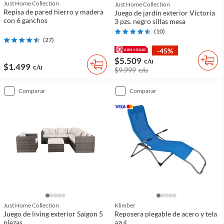
Just Home Collection
Just Home Collection
Repisa de pared hierro y madera
Juego de jardín exterior Victoria
con 6 ganchos
3 pzs. negro sillas mesa
(
10
)
(
27
)
-45%
$5.509
c/u
$1.499
c/u
$9.999
c/u
comparar
comparar
Just Home Collection
Klimber
Juego de living exterior Saigon 5
Reposera plegable de acero y tela
piezas
azul