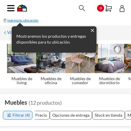
0
Ingresa tu ubicación
Volver
Mostraremos los productos y entregas
disponibles para tu ubicación.
Muebles de
Muebles de
Muebles de
Muebles de
M
living
oficina
comedor
dormitorio
Muebles
(
12
productos
)
Filtrar
(4)
Precio
Opciones de entrega
Stock en tienda
M