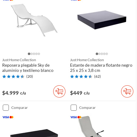
Just Home Collection
Just Home Collection
Reposera plegable Sky de
Estante de madera flotante negro
aluminio y textileno blanco
25 x 25 x 3,8 cm
(
20
)
(
62
)
$4.999
$449
c/u
c/u
comparar
comparar