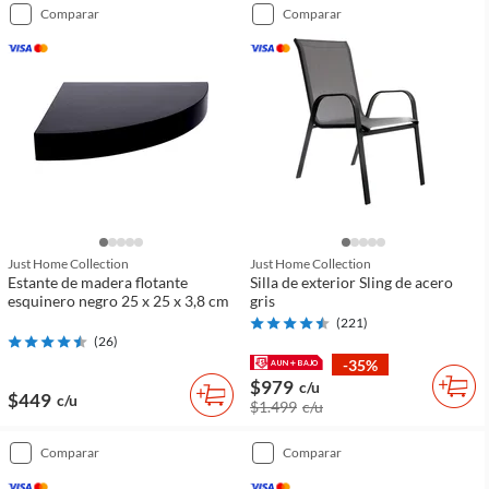
comparar
comparar
Just Home Collection
Just Home Collection
Estante de madera flotante
Silla de exterior Sling de acero
esquinero negro 25 x 25 x 3,8 cm
gris
(
221
)
(
26
)
-35%
$979
c/u
$449
c/u
$1.499
c/u
comparar
comparar