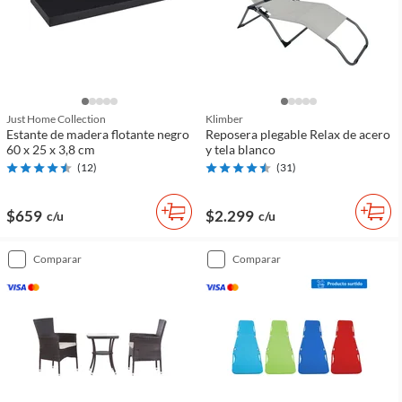
Just Home Collection
Klimber
Estante de madera flotante negro
Reposera plegable Relax de acero
60 x 25 x 3,8 cm
y tela blanco
(
12
)
(
31
)
$659
$2.299
c/u
c/u
comparar
comparar