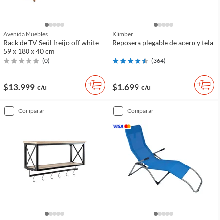
Avenida Muebles
Klimber
Rack de TV Seúl freijo off white
Reposera plegable de acero y tela
59 x 180 x 40 cm
(
0
)
(
364
)
$13.999
$1.699
c/u
c/u
comparar
comparar