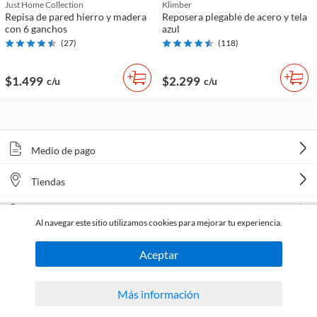
Just Home Collection
Klimber
Repisa de pared hierro y madera
Reposera plegable de acero y tela
con 6 ganchos
azul
(
27
)
(
118
)
$1.499
$2.299
c/u
c/u
Medio de pago
Tiendas
Venta telefónica
Al navegar este sitio utilizamos cookies para mejorar tu experiencia.
Aceptar
Más información
Todos los derechos reservados Homecenter Sodimac S.A. | R.U.T. 216996650015.