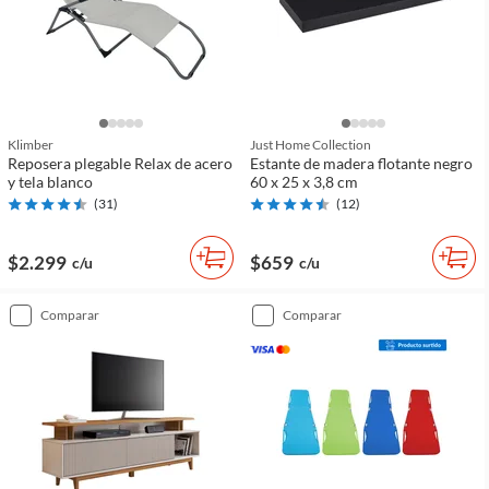
Klimber
Just Home Collection
Reposera plegable Relax de acero
Estante de madera flotante negro
y tela blanco
60 x 25 x 3,8 cm
(
31
)
(
12
)
$2.299
$659
c/u
c/u
comparar
comparar