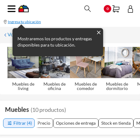
0
Ingresa tu ubicación
Volver
Mostraremos los productos y entregas
disponibles para tu ubicación.
Muebles de
Muebles de
Muebles de
Muebles de
M
living
oficina
comedor
dormitorio
Muebles
(
10
productos
)
Filtrar
(4)
Precio
Opciones de entrega
Stock en tienda
M