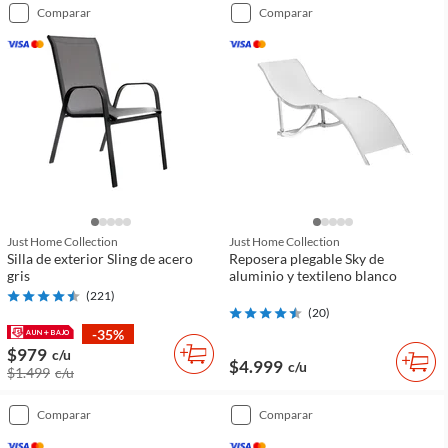
comparar
comparar
Just Home Collection
Just Home Collection
Silla de exterior Sling de acero
Reposera plegable Sky de
gris
aluminio y textileno blanco
(
221
)
(
20
)
-35%
$979
c/u
$4.999
c/u
$1.499
c/u
comparar
comparar