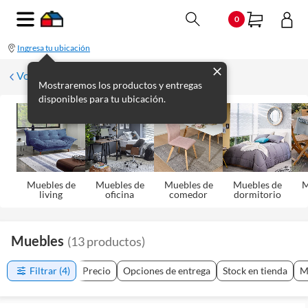
0
Ingresa tu ubicación
Volver
Mostraremos los productos y entregas
disponibles para tu ubicación.
Muebles de
Muebles de
Muebles de
Muebles de
M
living
oficina
comedor
dormitorio
Muebles
(
13
productos
)
Filtrar
(4)
Precio
Opciones de entrega
Stock en tienda
M