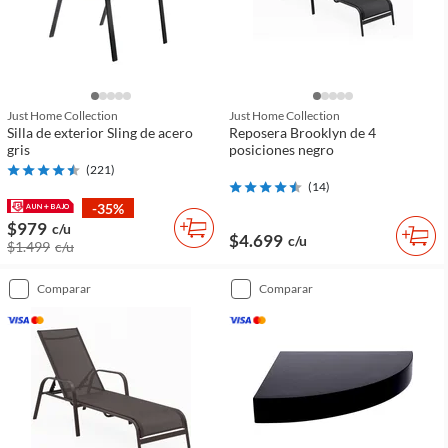
Just Home Collection
Just Home Collection
Silla de exterior Sling de acero
Reposera Brooklyn de 4
gris
posiciones negro
(
221
)
(
14
)
-35%
$979
c/u
$4.699
c/u
$1.499
c/u
comparar
comparar