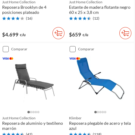
Just Home Collection
Just Home Collection
Reposera Brooklyn de 4
Estante de madera flotante negro
posiciones plateado
60 x 25 x 3,8 cm
(
16
)
(
12
)
$4.699
$659
c/u
c/u
comparar
comparar
Just Home Collection
Klimber
Reposera de aluminio y textileno
Reposera plegable de acero y tela
marrón
azul
(
42
)
(
118
)