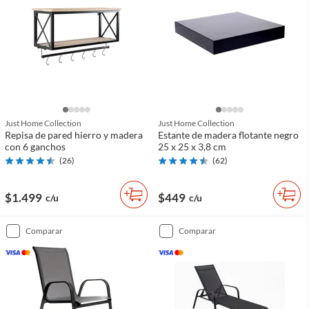
Just Home Collection
Just Home Collection
Repisa de pared hierro y madera
Estante de madera flotante negro
con 6 ganchos
25 x 25 x 3,8 cm
(
26
)
(
62
)
$1.499
$449
c/u
c/u
comparar
comparar