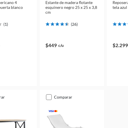
ricano 4
Estante de madera flotante
Reposera
puerta blanco
esquinero negro 25 x 25 x 3,8
tela azul
cm
(
1
)
(
26
)
$449
$2.299
u
c/u
rar
comparar