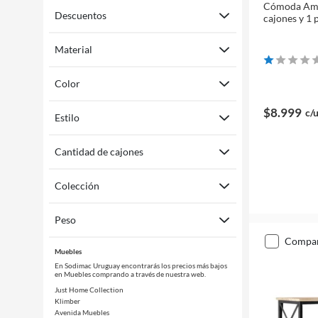
Cómoda Ame
Descuentos
cajones y 1 
Material
Color
$8.999
c/
Estilo
Cantidad de cajones
Colección
Peso
compa
Muebles
En Sodimac Uruguay encontrarás los precios más bajos
en Muebles comprando a través de nuestra web.
Just Home Collection
Klimber
Avenida Muebles