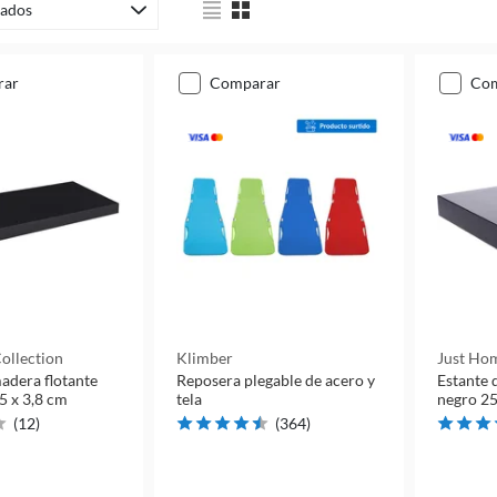
ados
rar
comparar
co
ollection
Klimber
Just Hom
adera flotante
Reposera plegable de acero y
Estante 
5 x 3,8 cm
tela
negro 25
(
12
)
(
364
)