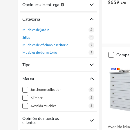
$659
c/u
Opciones de entrega
Categoría
5
muebles de jardín
5
sillas
4
muebles de oficina y escritorio
1
muebles de dormitorio
compa
Tipo
Marca
6
just home collection
3
klimber
1
avenida muebles
Opinión de nuestros
clientes
Avenida Mu