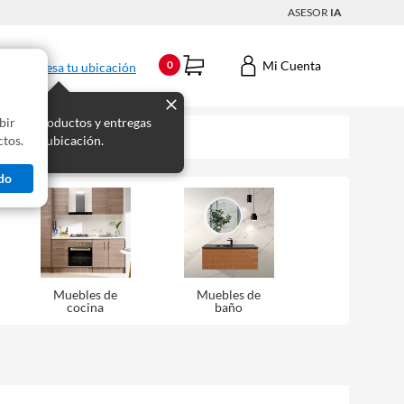
ASESOR
IA
Mi Cuenta
0
Ingresa tu ubicación
bir
s los productos y entregas
tos.
 para tu ubicación.
do
Muebles de
Muebles de
cocina
baño