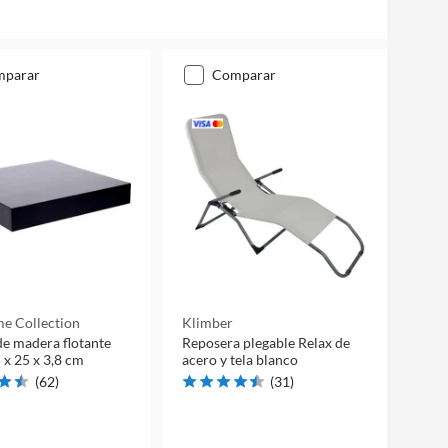
mparar
comparar
e Collection
Klimber
de madera flotante
Reposera plegable Relax de
 x 25 x 3,8 cm
acero y tela blanco
(
62
)
(
31
)