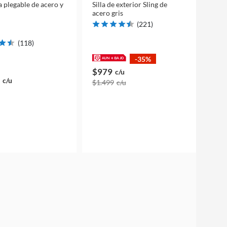
 plegable de acero y
Silla de exterior Sling de
acero gris
(
221
)
(
118
)
-35%
$979
c/u
c/u
$1.499
c/u