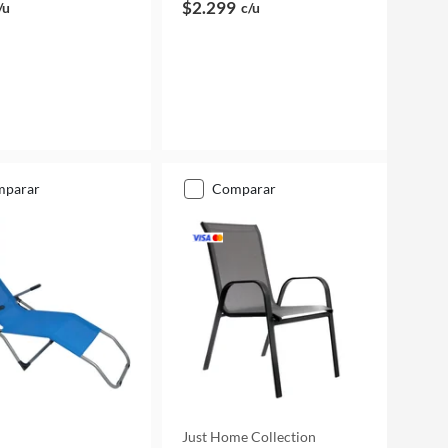
$2.299
/u
c/u
mparar
comparar
Just Home Collection