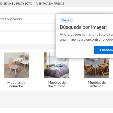
DISEÑA TU PROYECTO
|
VENTA A EMPRESAS
Nuevo
Búsqueda por imagen
Ahora puedes tomar una foto o su
Mostraremo
una imagen para encontrar produc
disponibles
Entendi
Muebles de
Muebles de
Muebles de
comedor
dormitorio
exterior