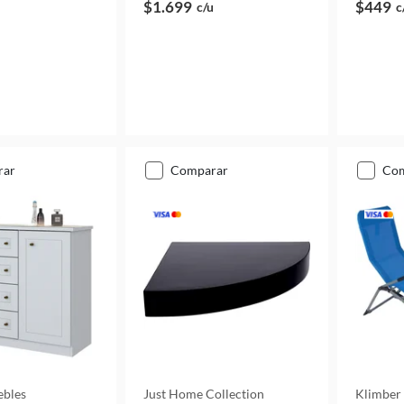
$1.699
$449
c/u
c
rar
comparar
co
ebles
Just Home Collection
Klimber