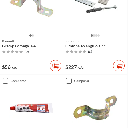
Rimontti
Rimontti
Grampa omega 3/4
Grampa en ángulo zinc
(
0
)
(
0
)
$56
$227
c/u
c/u
comparar
comparar