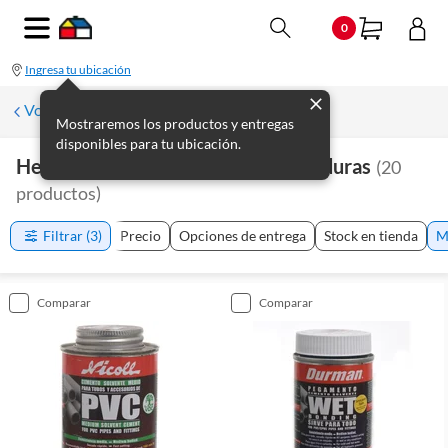
0
Ingresa tu ubicación
Volver a Plomería
Mostraremos los productos y entregas
disponibles para tu ubicación.
Herramientas De Plomería Y Soldaduras
(
20
productos
)
Filtrar
(3)
Precio
Opciones de entrega
Stock en tienda
M
comparar
comparar