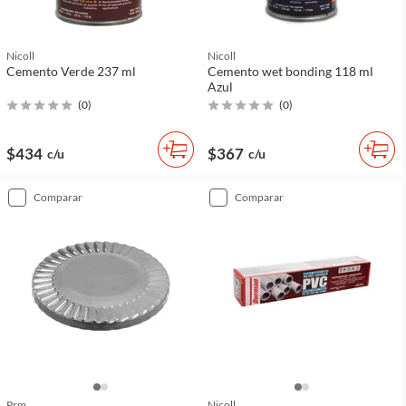
Nicoll
Nicoll
Cemento Verde 237 ml
Cemento wet bonding 118 ml
Azul
(
0
)
(
0
)
$434
$367
c/u
c/u
comparar
comparar
Prm
Nicoll