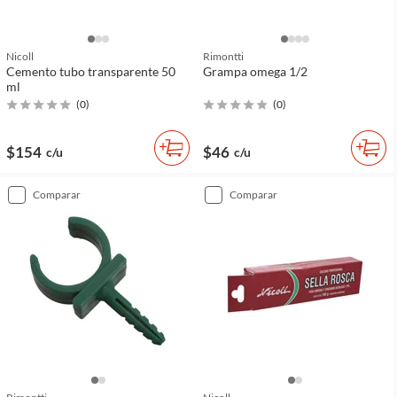
Nicoll
Rimontti
Cemento tubo transparente 50
Grampa omega 1/2
ml
(
0
)
(
0
)
$154
$46
c/u
c/u
comparar
comparar