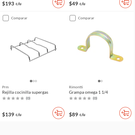
$193
$49
c/u
c/u
comparar
comparar
Prm
Rimontti
Rejilla cocinilla supergas
Grampa omega 1 1/4
(
0
)
(
0
)
$139
$89
c/u
c/u