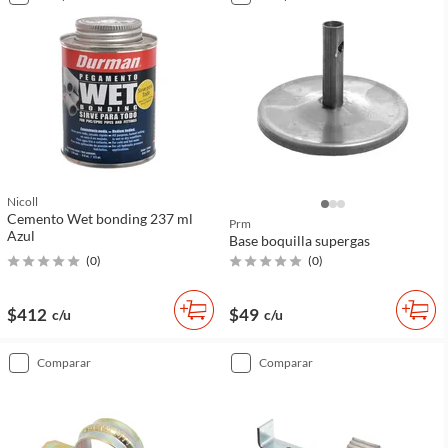
Nicoll
Cemento Wet bonding 237 ml
Prm
Azul
Base boquilla supergas
(
0
)
(
0
)
$412
$49
c/u
c/u
comparar
comparar