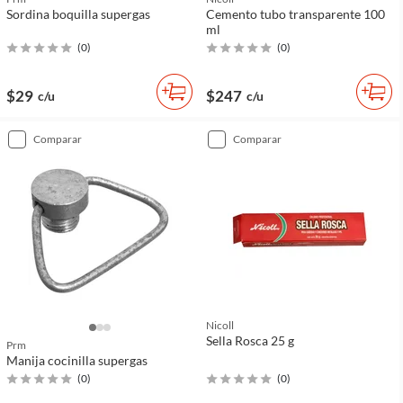
Sordina boquilla supergas
Cemento tubo transparente 100
ml
(
0
)
(
0
)
$29
$247
c/u
c/u
comparar
comparar
Nicoll
Sella Rosca 25 g
Prm
Manija cocinilla supergas
(
0
)
(
0
)