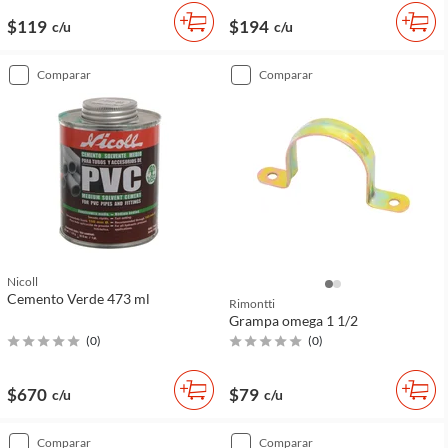
$119
$194
c/u
c/u
comparar
comparar
Nicoll
Cemento Verde 473 ml
Rimontti
Grampa omega 1 1/2
(
0
)
(
0
)
$670
$79
c/u
c/u
comparar
comparar