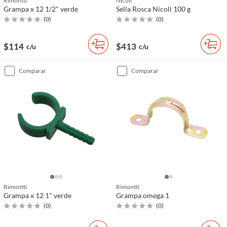
Rimontti
Nicoll
Grampa x 12 1/2" verde
Sella Rosca Nicoll 100 g
(
0
)
(
0
)
$114
$413
c/u
c/u
comparar
comparar
Rimontti
Rimontti
Grampa x 12 1" verde
Grampa omega 1
(
0
)
(
0
)