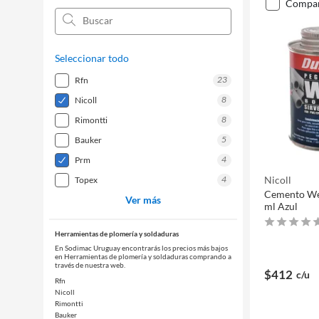
compa
Seleccionar todo
23
rfn
8
nicoll
8
rimontti
5
bauker
4
prm
4
Nicoll
topex
Cemento We
Ver más
ml Azul
Herramientas de plomería y soldaduras
En Sodimac Uruguay encontrarás los precios más bajos
en Herramientas de plomería y soldaduras comprando a
través de nuestra web.
$412
c/u
Rfn
Nicoll
Rimontti
Bauker