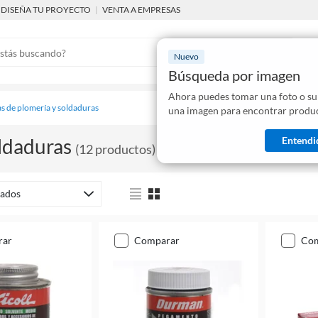
DISEÑA TU PROYECTO
|
VENTA A EMPRESAS
Nuevo
Búsqueda por imagen
Ahora puedes tomar una foto o su
Mostraremo
s de plomería y soldaduras
una imagen para encontrar produc
disponibles
Entendi
ldaduras
(
12
productos
)
ados
rar
comparar
co