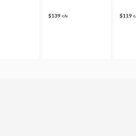
$139
$119
c/u
c