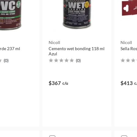
Nicoll
Nicoll
rde 237 ml
Cemento wet bonding 118 ml
Sella Ro
Azul
(
0
)
(
0
)
$367
$413
c/u
c