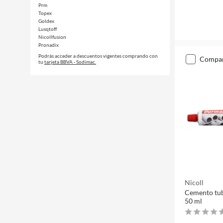
Prm
Topex
Goldex
Lusqtoff
Nicollfusion
Pronadix
Podrás acceder a descuentos vigentes comprando con
compa
tu
tarjeta BBVA - Sodimac.
Nicoll
Cemento tub
50 ml