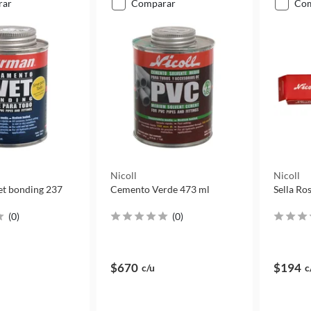
rar
comparar
co
Nicoll
Nicoll
t bonding 237
Cemento Verde 473 ml
(
0
)
(
0
)
$670
$194
c/u
c