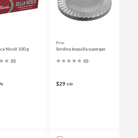
Prm
sca Nicoll 100 g
Sordina boquilla supergas
(
0
)
(
0
)
$29
/u
c/u