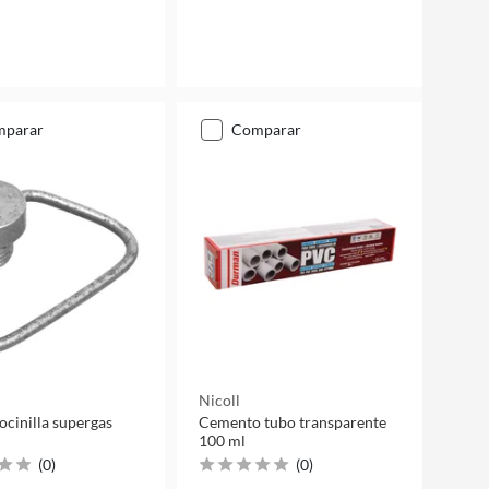
mparar
comparar
Nicoll
ocinilla supergas
Cemento tubo transparente
100 ml
(
0
)
(
0
)