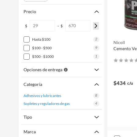
Precio
-
$
$
2
hasta $100
Nicoll
9
$100 - $500
Cemento Ve
1
$500 - $1000
Opciones de entrega
$434
c/u
Categoría
8
adhesivos y lubricantes
4
sopletes y reguladores de gas
Tipo
Marca