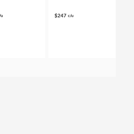
$247
/u
c/u