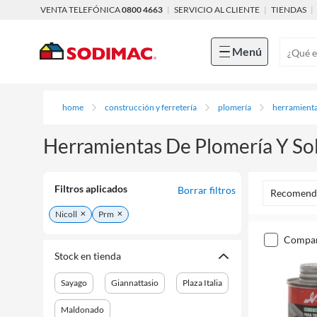
VENTA TELEFÓNICA
0800 4663
|
SERVICIO AL CLIENTE
|
TIENDAS
|
Menú
home
construcción y ferretería
plomería
herramienta
Herramientas De Plomería Y So
Filtros aplicados
Borrar filtros
Recomend
Nicoll
Prm
compa
Stock en tienda
Sayago
Giannattasio
Plaza Italia
Maldonado