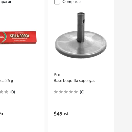
mparar
comparar
Prm
Sella Rosca 25 g
Base boquilla supergas
(
0
)
(
0
)
$49
/u
c/u