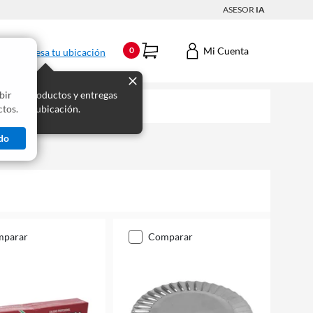
ASESOR
IA
Mi Cuenta
0
Ingresa tu ubicación
bir
s los productos y entregas
tos.
 para tu ubicación.
do
mparar
comparar