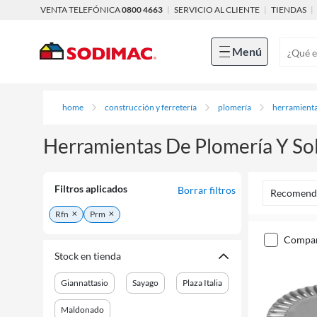
VENTA TELEFÓNICA
0800 4663
|
SERVICIO AL CLIENTE
|
TIENDAS
|
Menú
home
construcción y ferretería
plomería
herramienta
Herramientas De Plomería Y So
Filtros aplicados
Borrar filtros
Recomend
Rfn
Prm
compa
Stock en tienda
Giannattasio
Sayago
Plaza Italia
Maldonado