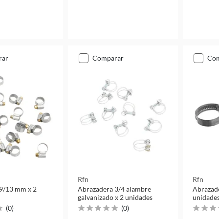
rar
comparar
co
Rfn
Rfn
9/13 mm x 2
Abrazadera 3/4 alambre
Abrazad
galvanizado x 2 unidades
unidade
(
0
)
(
0
)