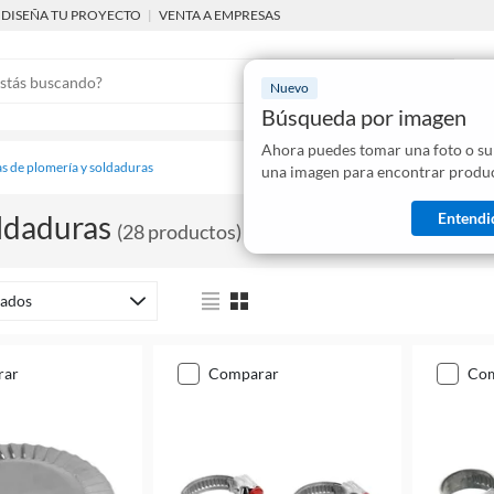
DISEÑA TU PROYECTO
|
VENTA A EMPRESAS
Nuevo
Búsqueda por imagen
Ahora puedes tomar una foto o su
Mostraremo
s de plomería y soldaduras
una imagen para encontrar produc
disponibles
Entendi
ldaduras
(
28
productos
)
ados
rar
comparar
co