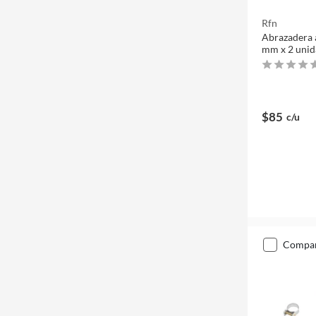
Rfn
Abrazadera 
mm x 2 unid
$85
c/u
compa