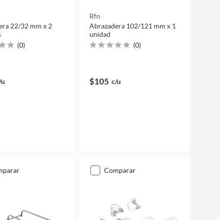
Rfn
era 22/32 mm x 2
Abrazadera 102/121 mm x 1
s
unidad
(
0
)
(
0
)
$105
/u
c/u
mparar
comparar