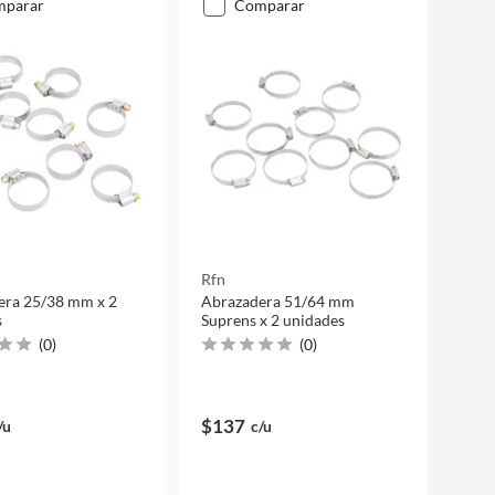
mparar
comparar
Rfn
era 25/38 mm x 2
Abrazadera 51/64 mm
s
Suprens x 2 unidades
(
0
)
(
0
)
$137
/u
c/u