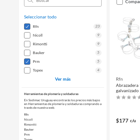
compa
Seleccionar todo
23
rfn
9
nicoll
9
rimontti
5
bauker
5
prm
4
topex
Ver más
Rfn
Abrazadera
galvanizado 
Herramientas de plomería y soldaduras
En Sodimac Uruguay encontrarás los precios más bajos
en Herramientas de plomería y soldaduras comprando a
través de nuestra web.
Rfn
$177
Nicoll
c/u
Rimontti
Bauker
Prm
Topex