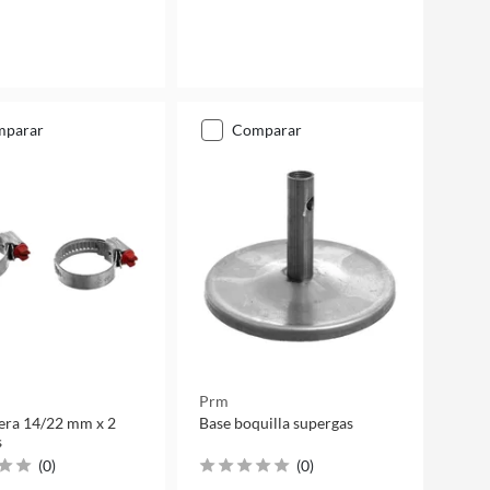
mparar
comparar
Prm
era 14/22 mm x 2
Base boquilla supergas
s
(
0
)
(
0
)