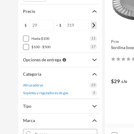
Precio
-
$
$
11
hasta $100
Prm
17
$100 - $500
Sordina boq
Opciones de entrega
Categoría
$29
c/u
23
abrazaderas
5
sopletes y reguladores de gas
Tipo
Marca