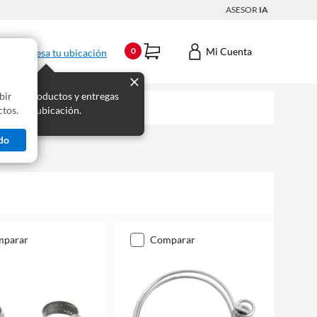
ASESOR
IA
Mi Cuenta
0
Ingresa tu ubicación
bir
s los productos y entregas
tos.
 para tu ubicación.
do
mparar
comparar