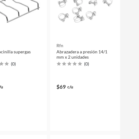
Rfn
ocinilla supergas
Abrazadera a presión 14/1
mm x 2 unidades
(
0
)
(
0
)
$69
/u
c/u