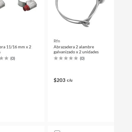
Rfn
era 11/16 mm x 2
Abrazadera 2 alambre
s
galvanizado x 2 unidades
(
0
)
(
0
)
$203
c/u