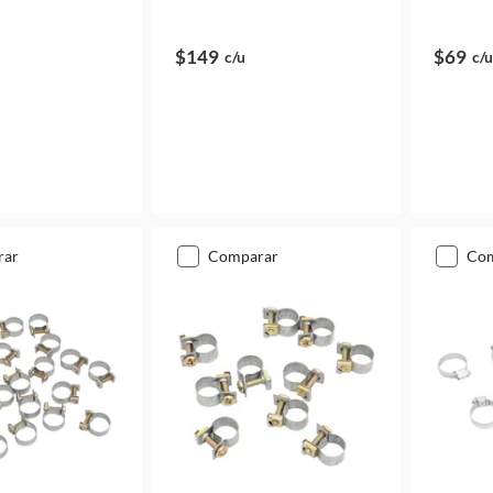
$149
$69
c/u
c/u
rar
comparar
co