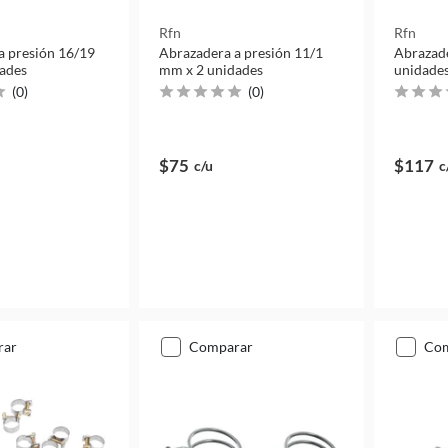
Rfn
Rfn
a presión 16/19
Abrazadera a presión 11/1
Abrazad
ades
mm x 2 unidades
unidade
(
0
)
(
0
)
$75
$117
c/u
c
rar
comparar
co