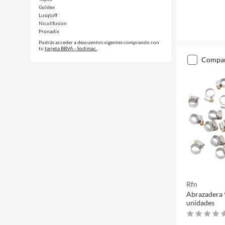
Goldex
Lusqtoff
Nicollfusion
Pronadix
Podrás acceder a descuentos vigentes comprando con
tu
tarjeta BBVA - Sodimac.
compa
Rfn
Abrazadera 
unidades