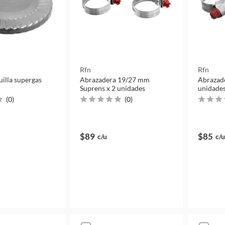
Rfn
Rfn
uilla supergas
Abrazadera 19/27 mm
Abrazad
Suprens x 2 unidades
unidade
(
0
)
(
0
)
$89
$85
c/u
c/u