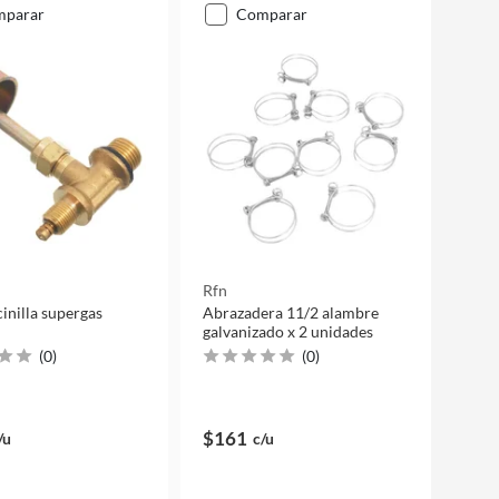
mparar
comparar
Rfn
cinilla supergas
Abrazadera 11/2 alambre
galvanizado x 2 unidades
(
0
)
(
0
)
$161
/u
c/u