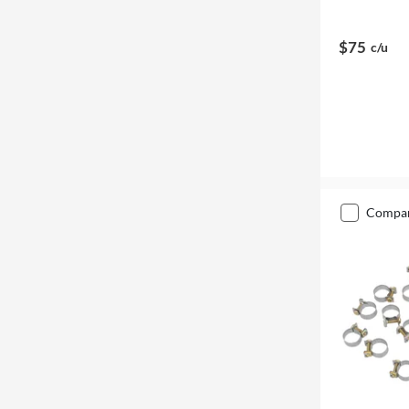
$75
c/u
compa