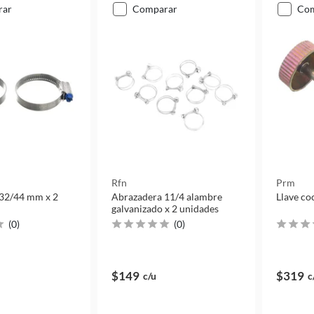
rar
comparar
co
Rfn
Prm
32/44 mm x 2
Abrazadera 11/4 alambre
Llave co
galvanizado x 2 unidades
(
0
)
(
0
)
$149
$319
c/u
c