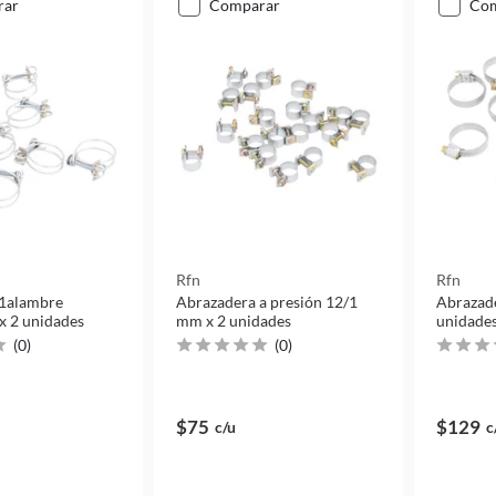
rar
comparar
co
Rfn
Rfn
 1alambre
Abrazadera a presión 12/1
Abrazad
x 2 unidades
mm x 2 unidades
unidade
(
0
)
(
0
)
$75
$129
c/u
c