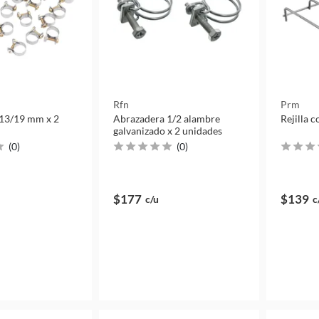
Rfn
Prm
13/19 mm x 2
Abrazadera 1/2 alambre
Rejilla c
galvanizado x 2 unidades
(
0
)
(
0
)
$177
$139
c/u
c