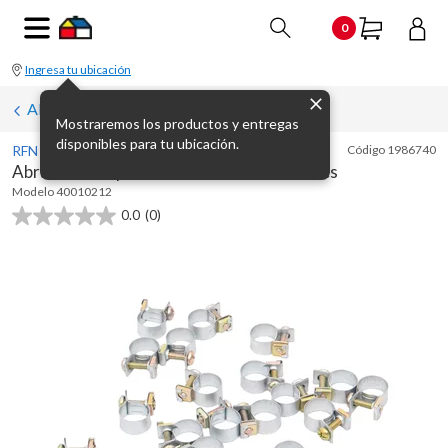
0
Ingresa tu ubicación
Abrazaderas
Mostraremos los productos y entregas
disponibles para tu ubicación.
RFN
Código
1986740
Abrazadera a presión 12/1 mm x 2 unidades
Modelo
40010212
0.0
(0)
0.0
de
5
estrellas.