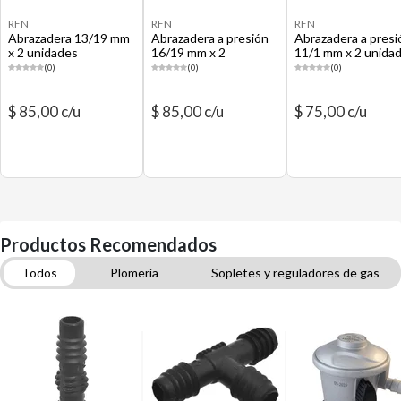
RFN
RFN
RFN
Abrazadera 13/19 mm
Abrazadera a presión
Abrazadera a presi
x 2 unidades
16/19 mm x 2
11/1 mm x 2 unida
unidades
(0)
(0)
(0)
$ 85,00 c/u
$ 85,00 c/u
$ 75,00 c/u
Productos Recomendados
Todos
Plomería
Sopletes y reguladores de gas
Tubos y fittings termofusión agua
Teflones y selladores de agua y gas
Flexibles de agua
Llaves y válvulas de agua y gas