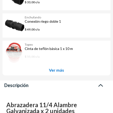
$ 33,00 c/u
Enchufando
Conexión riego doble 1
$ 49,00 c/u
Topex
Cinta de teflón básica 1 x 10 m
$ 55,00 c/u
Ver más
Descripción
Abrazadera 11/4 Alambre
Galvanizada x 2 unidades