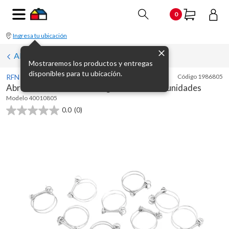
0
Ingresa tu ubicación
Abrazaderas
Mostraremos los productos y entregas
disponibles para tu ubicación.
RFN
Código
1986805
Abrazadera 11/4 alambre galvanizado x 2 unidades
Modelo
40010805
0.0
(0)
0.0
de
5
estrellas.