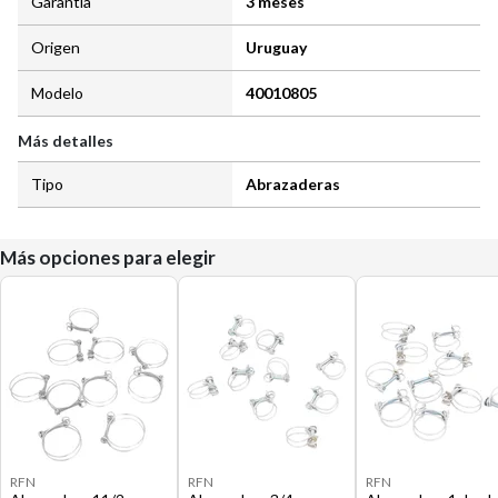
Garantía
3 meses
Origen
Uruguay
Modelo
40010805
Más detalles
Tipo
Abrazaderas
Más opciones para elegir
RFN
RFN
RFN