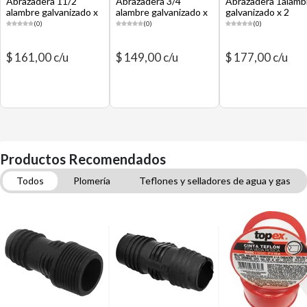
Abrazadera 11/2
Abrazadera 3/4
Abrazadera 1alamb
alambre galvanizado x
alambre galvanizado x
galvanizado x 2
2 unidades
2 unidades
unidades
(0)
(0)
(0)
$ 161,00 c/u
$ 149,00 c/u
$ 177,00 c/u
Productos Recomendados
Todos
Plomería
Teflones y selladores de agua y gas
Tubos y fittings termofusión agua
Flexibles de agua
Grifería para lavadero
Construcción y Ferretería
Válvulas de agua y gas