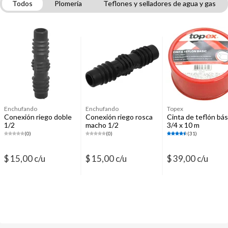
Todos
Plomería
Teflones y selladores de agua y gas
Tubos y fittings para desagüe
Tubos y fittings termofusión agua
Sopletes y reguladores de gas
Flexibles de agua
Tubos y fittings polietileno
Construcción y Ferretería
Enchufando
Enchufando
Topex
Conexión riego doble
Conexión riego rosca
Cinta de teflón bás
1/2
macho 1/2
3/4 x 10 m
(0)
(0)
(31)
$ 15,00 c/u
$ 15,00 c/u
$ 39,00 c/u