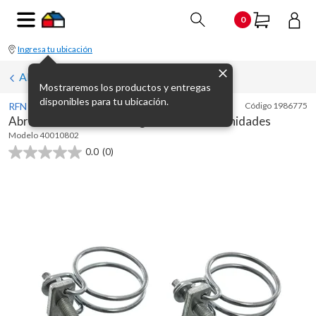
0
Ingresa tu ubicación
Abrazaderas
Mostraremos los productos y entregas
disponibles para tu ubicación.
RFN
Código
1986775
Abrazadera 1/2 alambre galvanizado x 2 unidades
Modelo
40010802
0.0
(0)
0.0
de
5
estrellas.