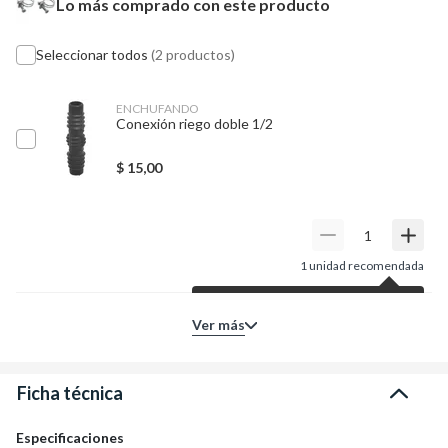
Lo más comprado con este producto
Seleccionar todos
(2 productos)
ENCHUFANDO
Conexión riego doble 1/2
$
15,00
1
unidad recomendada
Según tu producto principal,
Ver más
para tu proyecto te sugerimos
esta cantidad de unidades.
Entendido
Ficha técnica
Especificaciones