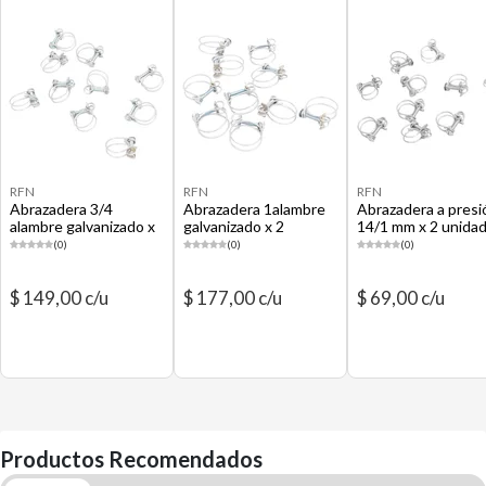
RFN
RFN
RFN
Abrazadera 3/4
Abrazadera 1alambre
Abrazadera a presi
alambre galvanizado x
galvanizado x 2
14/1 mm x 2 unida
2 unidades
unidades
(0)
(0)
(0)
$ 149,00 c/u
$ 177,00 c/u
$ 69,00 c/u
Productos Recomendados