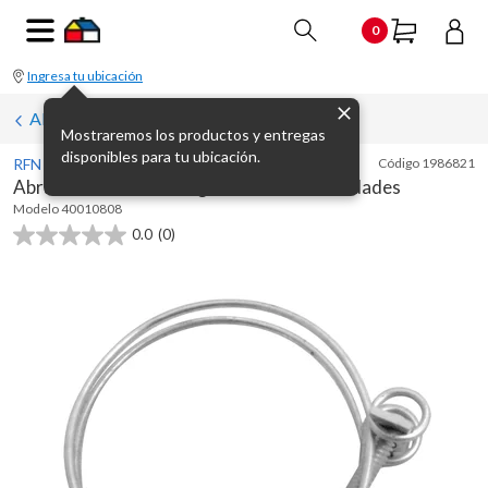
0
Ingresa tu ubicación
Abrazaderas
Mostraremos los productos y entregas
disponibles para tu ubicación.
RFN
Código
1986821
Abrazadera 2 alambre galvanizado x 2 unidades
Modelo
40010808
0.0
(0)
0.0
de
5
estrellas.