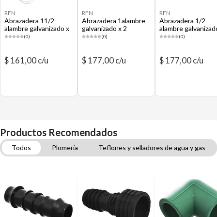
RFN
RFN
RFN
Abrazadera 11/2
Abrazadera 1alambre
Abrazadera 1/2
alambre galvanizado x
galvanizado x 2
alambre galvanizad
2 unidades
unidades
2 unidades
(0)
(0)
(0)
$ 161,00 c/u
$ 177,00 c/u
$ 177,00 c/u
Productos Recomendados
Todos
Plomería
Teflones y selladores de agua y gas
Tubos y fittings termofusión agua
Flexibles de agua
Válvulas de agua y gas
Construcción y Ferretería
Tubos y fittings polietileno
Cañerías y fittings para agua