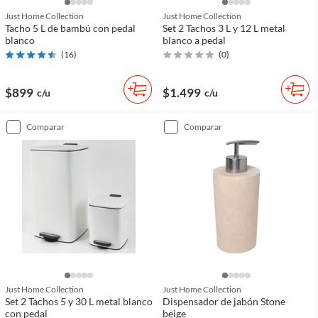
Just Home Collection
Just Home Collection
Tacho 5 L de bambú con pedal
Set 2 Tachos 3 L y 12 L metal
blanco
blanco a pedal
(
16
)
(
0
)
$899
$1.499
c/u
c/u
comparar
comparar
Just Home Collection
Just Home Collection
Set 2 Tachos 5 y 30 L metal blanco
Dispensador de jabón Stone
con pedal
beige