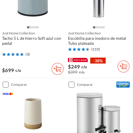
Just Home Collection
Just Home Collection
Tacho 5 L de hierro Soft azul con
Escobilla para inodoro de metal
pedal
Tubo plateada
(
115
)
(
3
)
-38%
$249
c/u
$699
c/u
$399
c/u
comparar
comparar