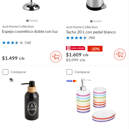
Just Home Collection
Just Home Collection
Espejo cosmético doble con luz
Tacho 20 L con pedal blanco
(
90
)
(
16
)
-20%
$1.609
c/u
$1.499
c/u
$1.999
c/u
comparar
comparar