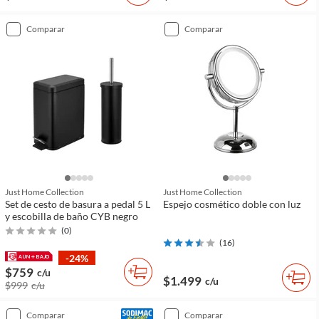
comparar
comparar
Just Home Collection
Just Home Collection
Set de cesto de basura a pedal 5 L
Espejo cosmético doble con luz
y escobilla de baño CYB negro
(
0
)
(
16
)
-24%
$759
c/u
$1.499
c/u
$999
c/u
comparar
comparar