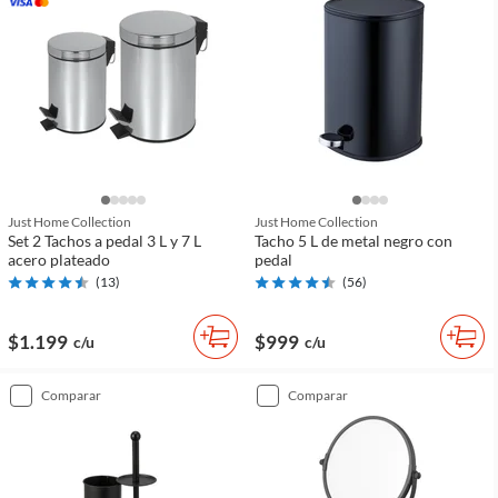
Just Home Collection
Just Home Collection
Set 2 Tachos a pedal 3 L y 7 L
Tacho 5 L de metal negro con
acero plateado
pedal
(
13
)
(
56
)
$1.199
$999
c/u
c/u
comparar
comparar