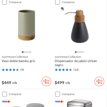
comparar
comparar
Just Home Collection
Just Home Collection
Vaso doble bambu gris
Dispensador de jabón Urban
negro
(
9
)
(
12
)
$449
$499
c/u
c/u
comparar
comparar