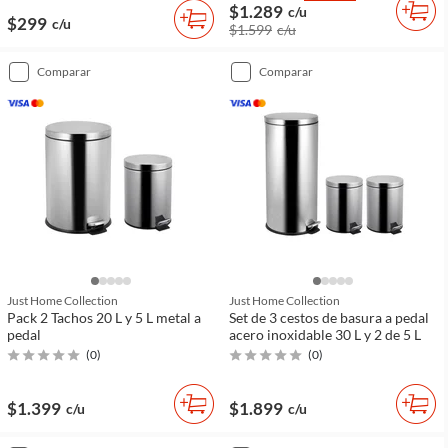
$1.289
c/u
$299
c/u
$1.599
c/u
comparar
comparar
Just Home Collection
Just Home Collection
Pack 2 Tachos 20 L y 5 L metal a
Set de 3 cestos de basura a pedal
pedal
acero inoxidable 30 L y 2 de 5 L
(
0
)
(
0
)
$1.399
$1.899
c/u
c/u