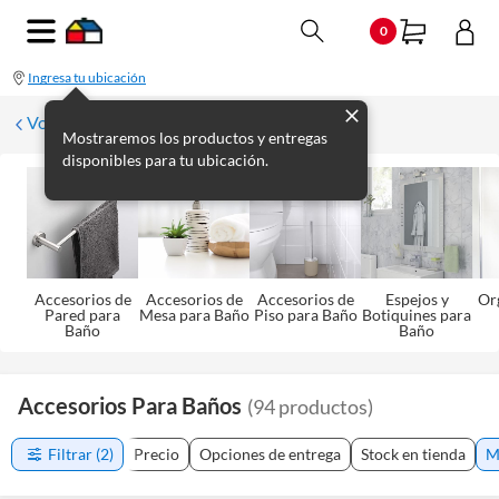
0
Ingresa tu ubicación
Volver a Baño
Mostraremos los productos y entregas
disponibles para tu ubicación.
Accesorios de
Accesorios de
Accesorios de
Espejos y
Or
Pared para
Mesa para Baño
Piso para Baño
Botiquines para
Baño
Baño
Accesorios Para Baños
(
94
productos
)
Filtrar
(2)
Precio
Opciones de entrega
Stock en tienda
M