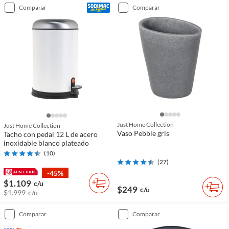
comparar
comparar
Just Home Collection
Just Home Collection
Vaso Pebble gris
Tacho con pedal 12 L de acero
inoxidable blanco plateado
(
10
)
(
27
)
-45%
$1.109
c/u
$249
c/u
$1.999
c/u
comparar
comparar