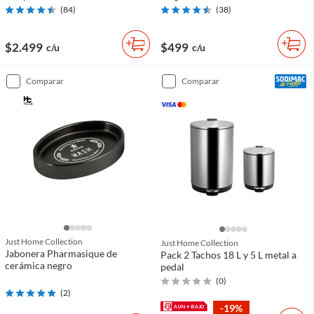
(
84
)
(
38
)
$2.499
$499
c/u
c/u
comparar
comparar
Just Home Collection
Just Home Collection
Jabonera Pharmasique de
Pack 2 Tachos 18 L y 5 L metal a
cerámica negro
pedal
(
0
)
(
2
)
-19%