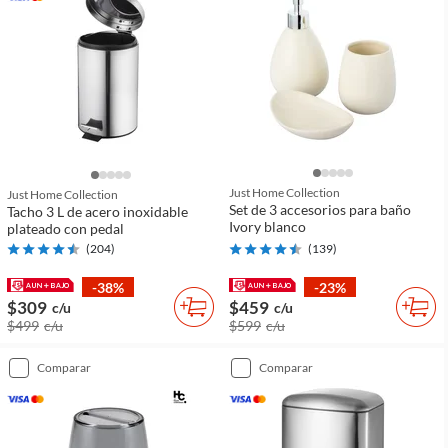
Just Home Collection
Just Home Collection
Set de 3 accesorios para baño
Tacho 3 L de acero inoxidable
Ivory blanco
plateado con pedal
(
204
)
(
139
)
-38%
-23%
$309
$459
c/u
c/u
$499
c/u
$599
c/u
comparar
comparar