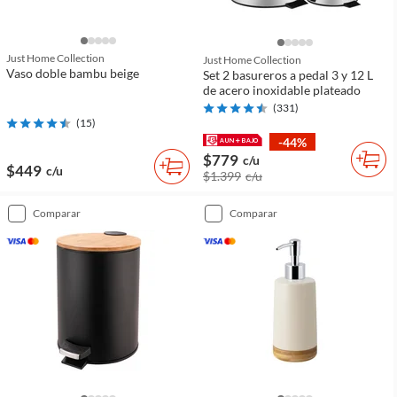
Just Home Collection
Just Home Collection
Vaso doble bambu beige
Set 2 basureros a pedal 3 y 12 L
de acero inoxidable plateado
(
331
)
(
15
)
-44%
$779
c/u
$449
c/u
$1.399
c/u
comparar
comparar