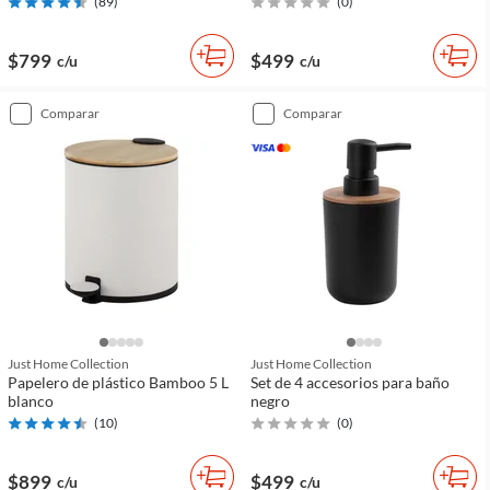
(
89
)
(
0
)
$799
$499
c/u
c/u
comparar
comparar
Just Home Collection
Just Home Collection
Papelero de plástico Bamboo 5 L
Set de 4 accesorios para baño
blanco
negro
(
10
)
(
0
)
$899
$499
c/u
c/u