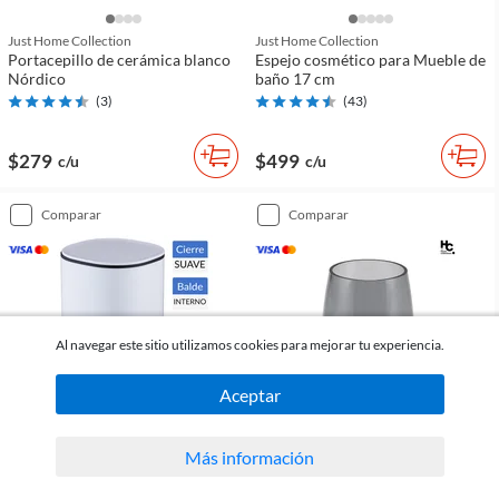
Just Home Collection
Just Home Collection
Portacepillo de cerámica blanco
Espejo cosmético para Mueble de
Nórdico
baño 17 cm
(
3
)
(
43
)
$279
$499
c/u
c/u
comparar
comparar
Al navegar este sitio utilizamos cookies para mejorar tu experiencia.
Aceptar
Más información
Just Home Collection
Just Home Collection
Tacho 5 L de metal blanco con
Vaso Valerie negro