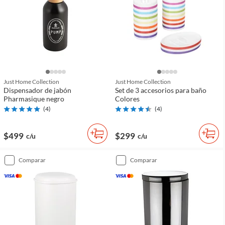
Just Home Collection
Just Home Collection
Dispensador de jabón
Set de 3 accesorios para baño
Pharmasique negro
Colores
(
4
)
(
4
)
$499
$299
c/u
c/u
comparar
comparar