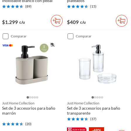
inoxidable blanco con pedal
plateados
(
89
)
(
15
)
$1.299
$409
c/u
c/u
comparar
comparar
Just Home Collection
Just Home Collection
Set de 3 accesorios para baño
Set de 3 accesorios para baño
marrón
transparente
(
37
)
(
20
)
-48%