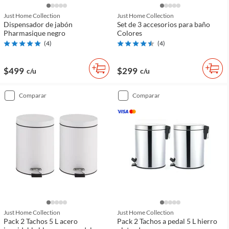
Just Home Collection
Just Home Collection
Dispensador de jabón
Set de 3 accesorios para baño
Pharmasique negro
Colores
(
4
)
(
4
)
$499
$299
c/u
c/u
comparar
comparar
Just Home Collection
Just Home Collection
Pack 2 Tachos 5 L acero
Pack 2 Tachos a pedal 5 L hierro