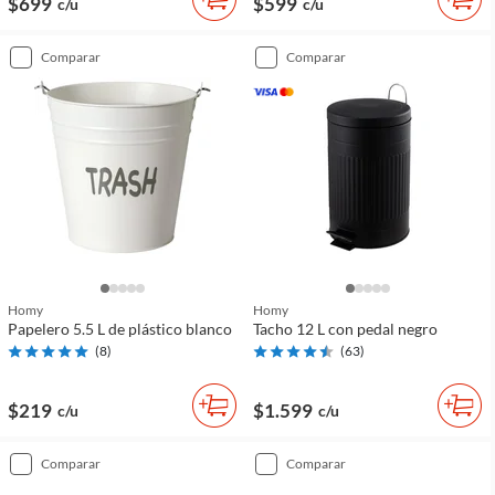
$699
$599
c/u
c/u
comparar
comparar
Homy
Homy
Papelero 5.5 L de plástico blanco
Tacho 12 L con pedal negro
(
8
)
(
63
)
$219
$1.599
c/u
c/u
comparar
comparar