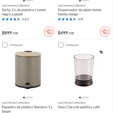
Just Home Collection
Just Home Collection
Tacho 5 L de plástico y metal
Dispensador de jabón doble
negro a pedal
bambu beige
(
127
)
(
19
)
$899
$499
c/u
c/u
comparar
comparar
Just Home Collection
Just Home Collection
Papelero de plástico Bamboo 5 L
Vaso Clara de plástico café
taupe