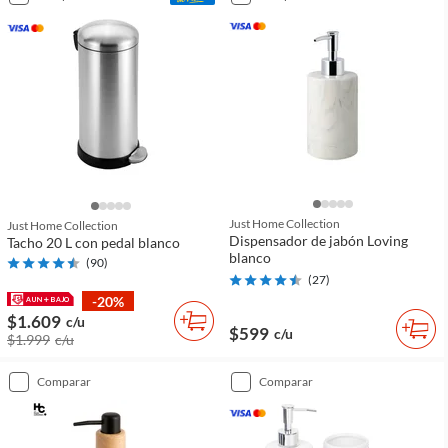
Just Home Collection
Just Home Collection
Dispensador de jabón Loving
Tacho 20 L con pedal blanco
blanco
(
90
)
(
27
)
-20%
$1.609
c/u
$599
c/u
$1.999
c/u
comparar
comparar