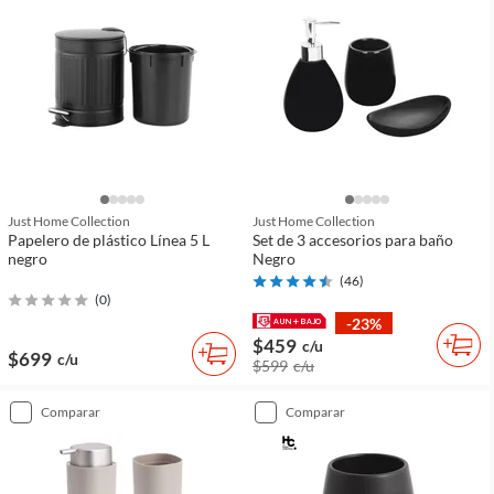
Just Home Collection
Just Home Collection
Papelero de plástico Línea 5 L
Set de 3 accesorios para baño
negro
Negro
(
46
)
(
0
)
-23%
$459
c/u
$699
c/u
$599
c/u
comparar
comparar