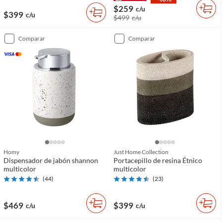
$259
c/u
$399
c/u
$499
c/u
comparar
comparar
Homy
Just Home Collection
Dispensador de jabón shannon
Portacepillo de resina Étnico
multicolor
multicolor
(
44
)
(
23
)
$469
$399
c/u
c/u