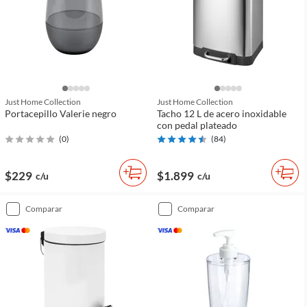
Just Home Collection
Just Home Collection
Portacepillo Valerie negro
Tacho 12 L de acero inoxidable
con pedal plateado
(
0
)
(
84
)
$229
$1.899
c/u
c/u
comparar
comparar