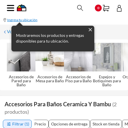
0
Ingresa tu ubicación
Volver a Baño
Mostraremos los productos y entregas
disponibles para tu ubicación.
Accesorios de
Accesorios de
Accesorios de
Espejos y
Or
Pared para
Mesa para Baño
Piso para Baño
Botiquines para
Baño
Baño
Accesorios Para Baños Ceramica Y Bambu
(
2
productos
)
Filtrar
(1)
Precio
Opciones de entrega
Stock en tienda
M