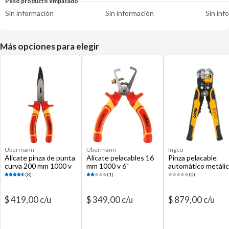
Peso producto empacado
Sin información
Sin información
Sin inf
Más opciones para elegir
Ubermann
Ubermann
Ingco
Alicate pinza de punta
Alicate pelacables 16
Pinza pelacable
curva 200 mm 1000 v
mm 1000 v 6"
automático metáli
8"
(8)
(1)
(0)
$ 419,00 c/u
$ 349,00 c/u
$ 879,00 c/u