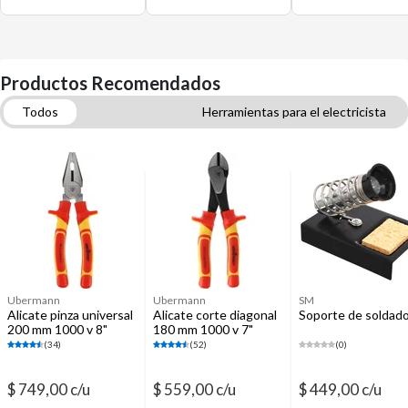
Productos Recomendados
Todos
Herramientas para el electricista
Herramientas y maquinarias
Soldadoras
Conectores, grampas y terminales
Destornilladores
Cintas aisladoras
Alicates, pinzas y tenazas
Ubermann
Ubermann
SM
Alicate pinza universal
Alicate corte diagonal
Soporte de soldad
200 mm 1000 v 8"
180 mm 1000 v 7"
(34)
(52)
(0)
$ 749,00 c/u
$ 559,00 c/u
$ 449,00 c/u