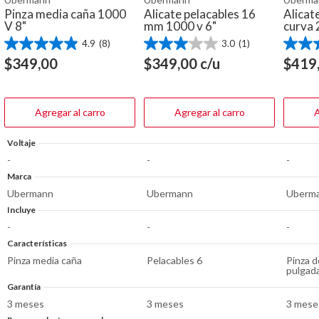
Pinza media caña 1000
Alicate pelacables 16
Alicat
V 8"
mm 1000 v 6"
curva 
4.9
(8)
3.0
(1)
4.9
3.0
4.9
de
de
de
$
349,00
$
349,00
c/u
$
419
5
5
5
estrellas.
estrellas.
estrella
8
1
8
reseñas
reseña
reseña
Agregar al carro
Agregar al carro
A
Voltaje
-
-
-
Marca
Ubermann
Ubermann
Uberm
Incluye
-
-
-
Características
Pinza media caña
Pelacables 6
Pinza d
pulgad
Garantía
3 meses
3 meses
3 mese