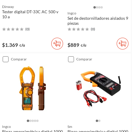
Dinway
Tester digital DT-33C AC 500 v
Ingco
10 a
Set de destornilladores aislados 9
piezas
(
0
)
(
0
)
$1.369
$889
c/u
c/u
comparar
comparar
Ingco
Sm
Pinza amperimétrica digital 1000
Pinza amperimétrica digital 1000