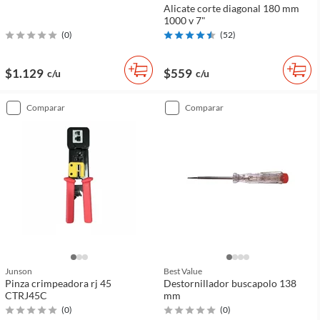
Alicate corte diagonal 180 mm
1000 v 7"
(
0
)
(
52
)
$1.129
$559
c/u
c/u
comparar
comparar
Junson
Best Value
Pinza crimpeadora rj 45
Destornillador buscapolo 138
CTRJ45C
mm
(
0
)
(
0
)