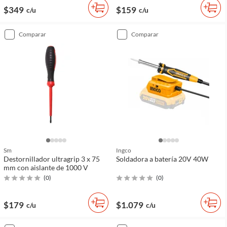
$349
$159
c/u
c/u
comparar
comparar
Sm
Ingco
Destornillador ultragrip 3 x 75
Soldadora a batería 20V 40W
mm con aislante de 1000 V
(
0
)
(
0
)
$179
$1.079
c/u
c/u