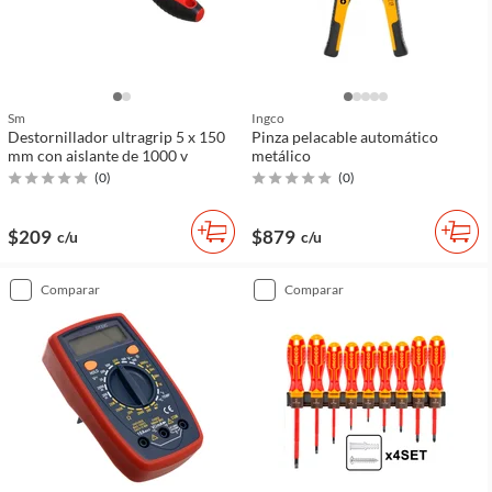
Sm
Ingco
Destornillador ultragrip 5 x 150
Pinza pelacable automático
mm con aislante de 1000 v
metálico
(
0
)
(
0
)
$209
$879
c/u
c/u
comparar
comparar