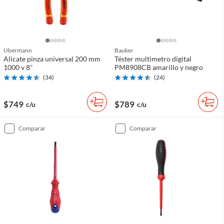
Ubermann
Bauker
Alicate pinza universal 200 mm
Téster multimetro digital
1000 v 8"
PM8908CB amarillo y negro
(
34
)
(
24
)
$749
$789
c/u
c/u
comparar
comparar