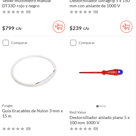
Téster multimetro manual
Destornillador ultragrip 5 x 150
DT33D rojo y negro
mm con aislante de 1000 V
(
0
)
(
0
)
$799
$239
c/u
c/u
comparar
comparar
Fusger
Guía tiracables de Nylon 3 mm x
Best Value
15 m
Destornillador aislado plano 5 x
100 mm 1000 V
(
0
)
(
0
)