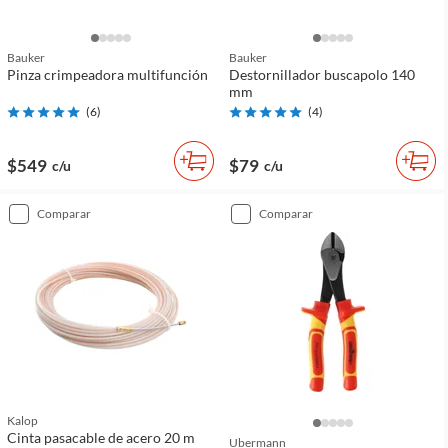
Bauker
Bauker
Pinza crimpeadora multifunción
Destornillador buscapolo 140
mm
(
6
)
(
4
)
$549
$79
c/u
c/u
comparar
comparar
Kalop
Cinta pasacable de acero 20 m
Ubermann