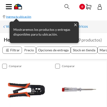
0
Ingresa tu ubicación
Volver a Herramientas y Complementos Eléctricos
Mostraremos los productos y entregas
disponibles para tu ubicación.
Herramientas Para El Electricista
(
49
productos
)
Filtrar
Precio
Opciones de entrega
Stock en tienda
Mar
comparar
comparar