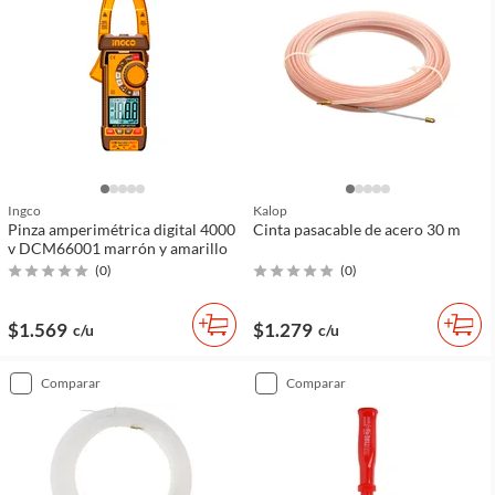
Ingco
Kalop
Pinza amperimétrica digital 4000
Cinta pasacable de acero 30 m
v DCM66001 marrón y amarillo
(
0
)
(
0
)
$1.569
$1.279
c/u
c/u
comparar
comparar