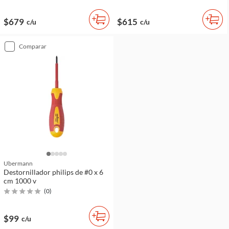
$679
$615
c/u
c/u
comparar
Ubermann
Destornillador philips de #0 x 6
cm 1000 v
(
0
)
$99
c/u