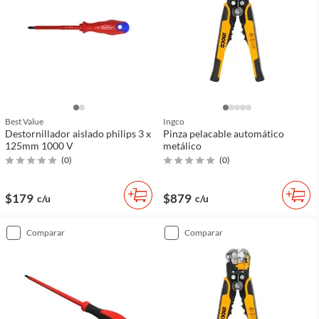
Best Value
Ingco
Destornillador aislado philips 3 x
Pinza pelacable automático
125mm 1000 V
metálico
(
0
)
(
0
)
$179
$879
c/u
c/u
comparar
comparar