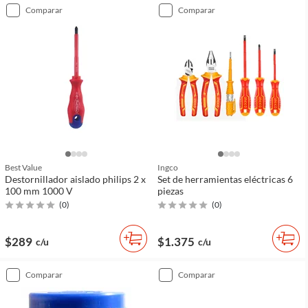
comparar
comparar
Best Value
Ingco
Destornillador aislado philips 2 x
Set de herramientas eléctricas 6
100 mm 1000 V
piezas
(
0
)
(
0
)
$289
$1.375
c/u
c/u
comparar
comparar