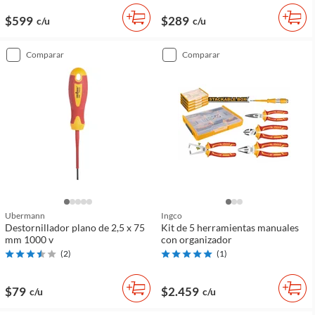
$599
$289
c/u
c/u
comparar
comparar
Ubermann
Ingco
Destornillador plano de 2,5 x 75
Kit de 5 herramientas manuales
mm 1000 v
con organizador
(
2
)
(
1
)
$79
$2.459
c/u
c/u