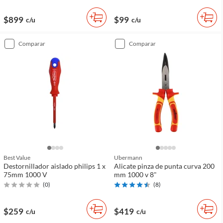
$899
$99
c/u
c/u
comparar
comparar
Best Value
Ubermann
Destornillador aislado philips 1 x
Alicate pinza de punta curva 200
75mm 1000 V
mm 1000 v 8"
(
0
)
(
8
)
$259
$419
c/u
c/u