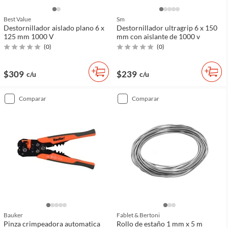
Best Value
Sm
Destornillador aislado plano 6 x
Destornillador ultragrip 6 x 150
125 mm 1000 V
mm con aislante de 1000 v
(
0
)
(
0
)
$309
$239
c/u
c/u
comparar
comparar
Bauker
Fablet & Bertoni
Pinza crimpeadora automatica
Rollo de estaño 1 mm x 5 m