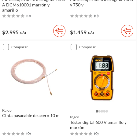
A DCM610001 marrón y
v 750 v
amarillo
(
0
)
(
0
)
$2.995
$1.459
c/u
c/u
comparar
comparar
Kalop
Cinta pasacable de acero 10 m
Ingco
Téster digital 600 V amarillo y
marrón
(
0
)
(
0
)