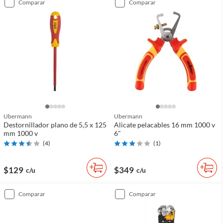
comparar
comparar
Ubermann
Ubermann
Destornillador plano de 5,5 x 125
Alicate pelacables 16 mm 1000 v
mm 1000 v
6"
(
4
)
(
1
)
$129
$349
c/u
c/u
comparar
comparar