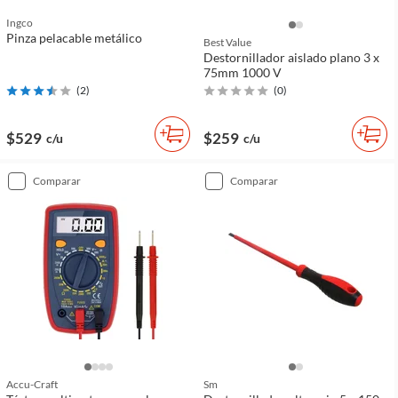
Ingco
Pinza pelacable metálico
Best Value
Destornillador aislado plano 3 x
75mm 1000 V
(
2
)
(
0
)
$529
$259
c/u
c/u
comparar
comparar
Accu-Craft
Sm