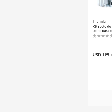
Thermia
Kit recto de
techo para e
USD 199