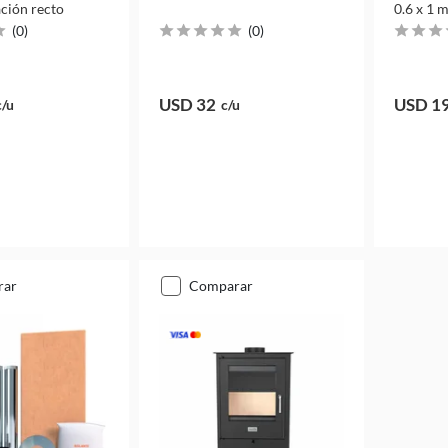
ación recto
0.6 x 1 
(
0
)
(
0
)
USD 32
USD 1
c/u
c/u
rar
comparar