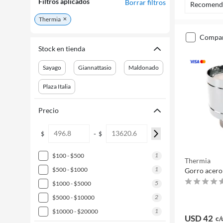
Filtros aplicados
Borrar filtros
Recomend
Thermia
compa
Stock en tienda
Sayago
Giannattasio
Maldonado
Plaza Italia
Precio
-
$
$
1
$100 - $500
Thermia
1
$500 - $1000
Gorro acero
5
$1000 - $5000
2
$5000 - $10000
1
$10000 - $20000
USD 42
c/