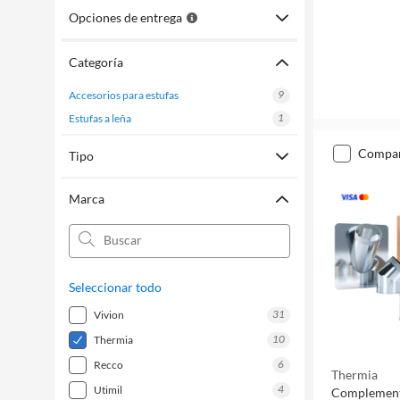
Opciones de entrega
Categoría
9
accesorios para estufas
1
estufas a leña
compa
Tipo
Marca
Seleccionar todo
31
vivion
10
thermia
6
recco
Thermia
4
utimil
Complemento