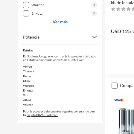
kit de instal
4
wurden
3
enxuta
Ver más
USD 125
Potencia
Estufas
En Sodimac Uruguay encontrarás los precios más bajos
en Estufas comprando a través de nuestra web.
Vivion
Thermia
Recco
Utimil
compa
Wurden
Enxuta
Xion
Allied
Valetor
Podrás acceder a descuentos vigentes comprando con
tu
tarjeta BBVA - Sodimac.