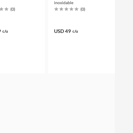
m
inoxidable
(
0
)
(
0
)
9
USD 49
c/u
c/u