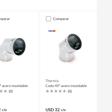
mparar
comparar
Thermia
 acero inoxidable
Codo 45° acero inoxidable
(
0
)
(
0
)
2
USD 32
c/u
c/u