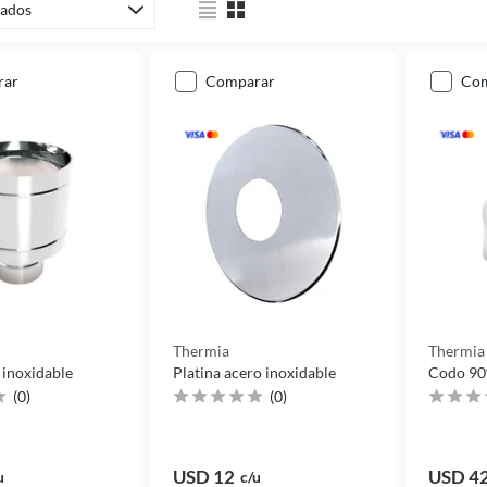
ados
rar
comparar
co
Thermia
Thermia
 inoxidable
Platina acero inoxidable
Codo 90°
(
0
)
(
0
)
USD 12
USD 4
u
c/u