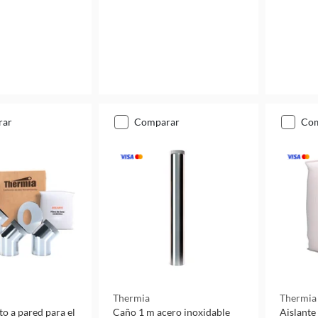
rar
comparar
co
Thermia
Thermia
 a pared para el
Caño 1 m acero inoxidable
Aislante 