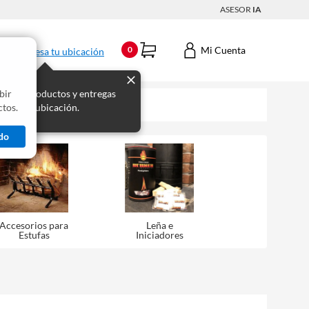
ASESOR
IA
Mi Cuenta
0
Ingresa tu ubicación
bir
s los productos y entregas
tos.
 para tu ubicación.
do
Accesorios para
Leña e
Estufas
Iniciadores