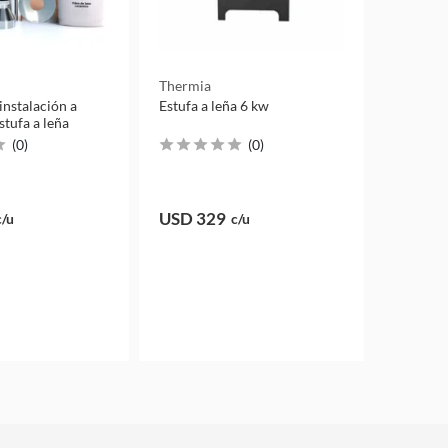
Thermia
 instalación a
Estufa a leña 6 kw
stufa a leña
(
0
)
(
0
)
USD 329
c/u
c/u