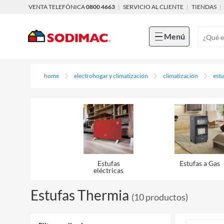
VENTA TELEFÓNICA
0800 4663
|
SERVICIO AL CLIENTE
|
TIENDAS
|
Menú
home
electrohogar y climatización
climatización
estu
Estufas
Estufas a Gas
eléctricas
Estufas Thermia
(
10
productos
)