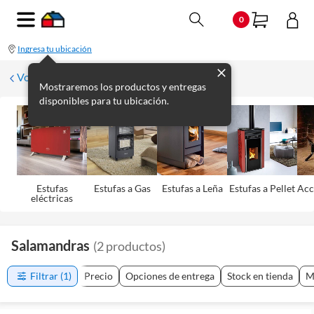
0
Ingresa tu ubicación
Volver a Climatización
Mostraremos los productos y entregas
disponibles para tu ubicación.
Estufas
Estufas a Gas
Estufas a Leña
Estufas a Pellet
Acc
eléctricas
Salamandras
(
2
productos
)
Filtrar
(1)
Precio
Opciones de entrega
Stock en tienda
M