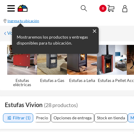
0
Ingresa tu ubicación
Volver a Climatización
Mostraremos los productos y entregas
disponibles para tu ubicación.
Estufas
Estufas a Gas
Estufas a Leña
Estufas a Pellet
Acc
eléctricas
Estufas Vivion
(
28
productos
)
Filtrar
(1)
Precio
Opciones de entrega
Stock en tienda
M