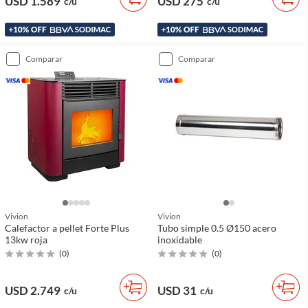
USD 1.589
USD 275
c/u
c/u
comparar
comparar
Vivion
Vivion
Calefactor a pellet Forte Plus
Tubo simple 0.5 Ø150 acero
13kw roja
inoxidable
(
0
)
(
0
)
USD 2.749
USD 31
c/u
c/u