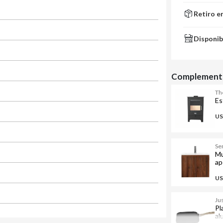
Retiro e
Disponib
Complementa
Th
Es
US
Se
Mu
ap
US
Ju
Pl
al