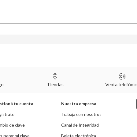
go
Tiendas
Venta telefóni
stioná tu cuenta
Nuestra empresa
gístrate
Trabaja con nosotros
mbio de clave
Canal de Integridad
uperar mi clave
Boleta electrónica