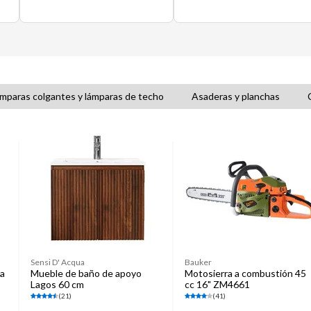
mparas colgantes y lámparas de techo
Asaderas y planchas
Sensi D' Acqua
Bauker
ra
Mueble de baño de apoyo
Motosierra a combustión 45
Lagos 60 cm
cc 16" ZM4661
(21)
(41)