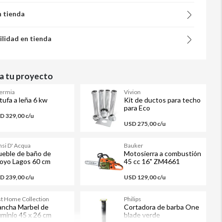
n tienda
ilidad en tienda
 tu proyecto
ermia
Vivion
tufa a leña 6 kw
Kit de ductos para techo
para Eco
D 329,00 c/u
USD 275,00 c/u
nsi D' Acqua
Bauker
eble de baño de
Motosierra a combustión
oyo Lagos 60 cm
45 cc 16" ZM4661
D 239,00 c/u
USD 129,00 c/u
st Home Collection
Philips
ancha Marbel de
Cortadora de barba One
uminio 45 x 26 cm
blade verde