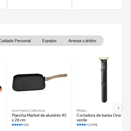
Cuidado Personal
Espejos
Arenas y áridos
Just Home Collection
Philips
Plancha Marbel de aluminio 45
Cortadora de barba One blad
x 26 cm
verde
(36)
(1394)