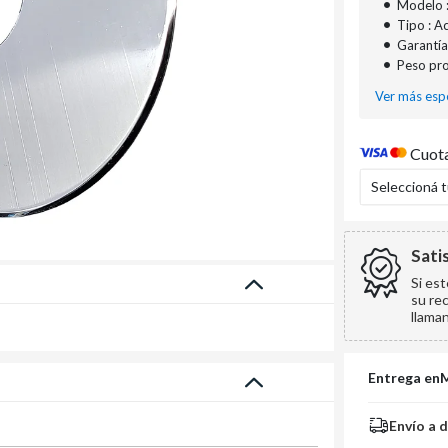
•
Modelo 
•
Tipo : A
•
Garantía
•
Peso pr
Ver más espe
Cuota
Seleccioná 
Sati
Si es
su re
llama
Entrega en
Envío a 