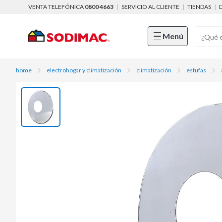
VENTA TELEFÓNICA
0800 4663
|
SERVICIO AL CLIENTE
|
TIENDAS
|
Menú
home
electrohogar y climatización
climatización
estufas