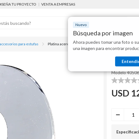
DISEÑA TU PROYECTO
|
VENTA A EMPRESAS
Nuevo
Búsqueda por imagen
Ahora puedes tomar una foto o su
Mostraremo
accesorios para estufas
Platina acero inoxidable
una imagen para encontrar produc
disponibles
Thermia
Entendi
Platina 
Modelo
4050
0.0
de
USD
1
5
estrellas.
Especificac