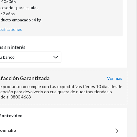
: 405065
ccesorios para estufas
 : 2 años
oducto empacado : 4 kg
cificaciones
s sin interés
tu banco
sfacción Garantizada
ver más
te producto no cumple con tus expectativas tienes 10 días desde
cepción para devolverlo en cualquiera de nuestras tiendas o
ndo al 0800 4663
Montevideo
domicilio