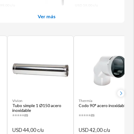
799,00 c/u
USD 59,00 c/u
Ver más
Vivion
Thermia
Tubo simple 1 Ø150 acero
Codo 90° acero inoxidable
inoxidable
(0)
(0)
USD 44,00 c/u
USD 42,00 c/u