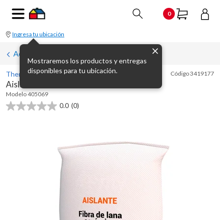
0
Ingresa tu ubicación
Accesorios para estufas
Mostraremos los productos y entregas
disponibles para tu ubicación.
Thermia
Código
3419177
Aislante fibra de lana de roca 0.6 x 1 m
Modelo
405069
0.0
(0)
0.0
de
5
estrellas.