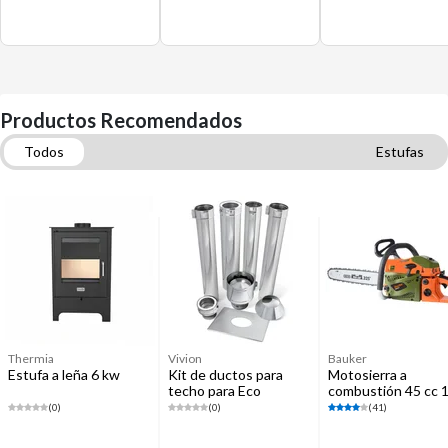
Productos Recomendados
Todos
Estufas
Lámparas colgantes y lámparas de techo
Asaderas y planchas
Cuidado Personal
Espejos
Arenas y áridos
Thermia
Vivion
Bauker
Estufa a leña 6 kw
Kit de ductos para
Motosierra a
techo para Eco
combustión 45 cc 
ZM4661
(0)
(0)
(41)