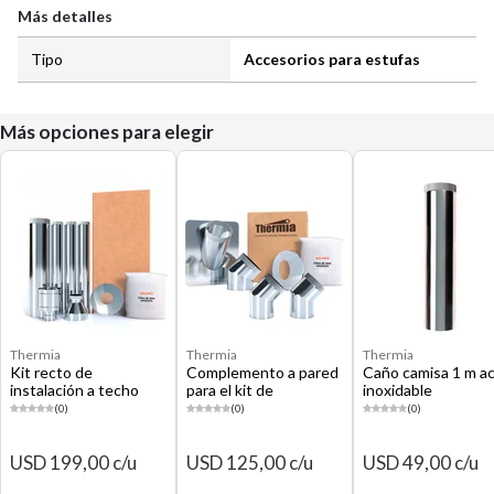
Más detalles
Tipo
Accesorios para estufas
Más opciones para elegir
Thermia
Thermia
Thermia
Kit recto de
Complemento a pared
Caño camisa 1 m a
instalación a techo
para el kit de
inoxidable
para estufa a leña
instalación recto
(0)
(0)
(0)
USD 199,00 c/u
USD 125,00 c/u
USD 49,00 c/u