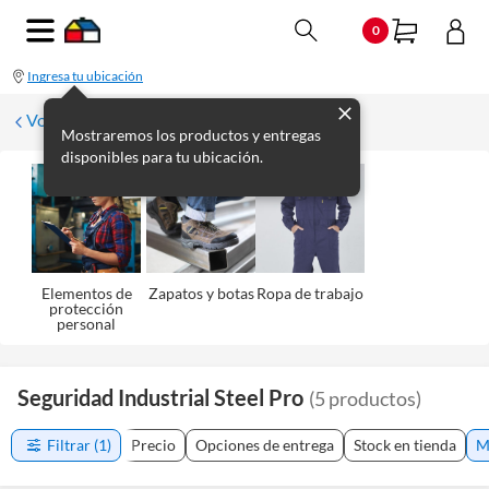
0
Ingresa tu ubicación
Volver a Seguridad
Mostraremos los productos y entregas
disponibles para tu ubicación.
Elementos de
Zapatos y botas
Ropa de trabajo
protección
personal
Seguridad Industrial Steel Pro
(
5
productos
)
Filtrar
(1)
Precio
Opciones de entrega
Stock en tienda
M