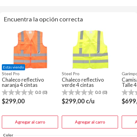
Encuentra la opción correcta
Estás viendo
Steel Pro
Steel Pro
Garimpo
Chaleco reflectivo
Chaleco reflectivo
Camisa
naranja 4 cintas
verde 4 cintas
Talle 4
0.0
(0)
0.0
(0)
0.0
0.0
0.0
de
de
de
$
299,00
$
299,00
c/u
$
699
5
5
5
estrellas.
estrellas.
estrella
Agregar al carro
Agregar al carro
A
Color