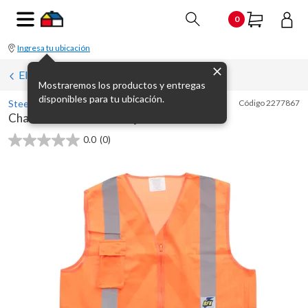
0
Ingresa tu ubicación
Elementos de protección personal
Mostraremos los productos y entregas
disponibles para tu ubicación.
Steel Pro
Código
2277867
Chaleco reflectivo naranja 4 cintas
0.0
(0)
0.0
de
5
estrellas.