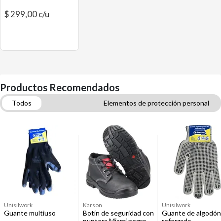
$ 299,00 c/u
Productos Recomendados
Todos
Elementos de protección personal
Zapatos y botas
Señaléticas, luces y balizas
Botiquines y primeros auxilios
Unisilwork
Karson
Unisilwork
Guante multiuso
Botín de seguridad con
Guante de algodón
puntera Miami negro
reforzado