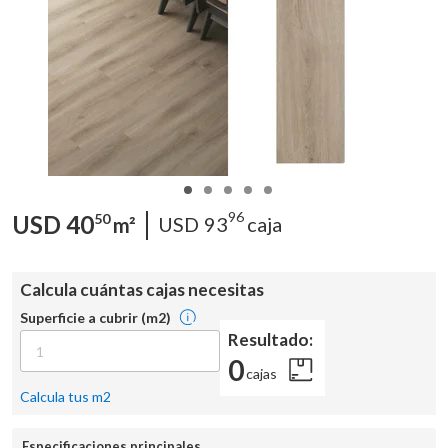
96
USD
40
50
USD
93
caja
m²
Calcula cuántas cajas necesitas
Superficie a cubrir (m2)
Resultado:
0
cajas
Calcula tus m2
Especificaciones principales