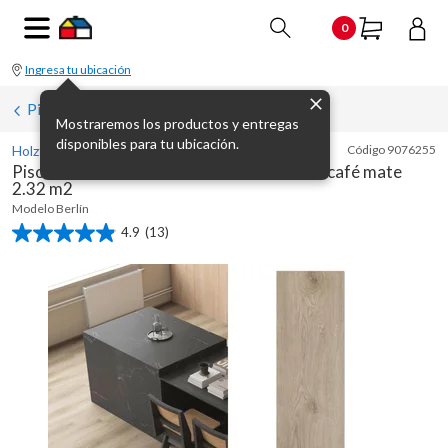
0
Ingresa tu ubicación
Pisos vinílicos
Mostraremos los productos y entregas
disponibles para tu ubicación.
Holztek
Código
9076255
Piso vinílico símil madera SPC 5 mm Berlín café mate
2.32 m2
Modelo
Berlín
4.9
(13)
4.9
de
5
estrellas.
13
reseñas