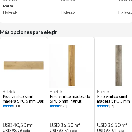
Marca
Holztek
Holztek
Holzte
Más opciones para elegir
Holztek
Holztek
Holztek
Piso vinílico símil
Piso vinílico maderado
Piso vinílico símil
madera SPC 5 mm Oak
SPC 5 mm Pignut
madera SPC 5 mm
XL café mate 2.32 m2
Hickor café mate 1.74
Pelican beige mate
(11)
(24)
(16)
m2
1.74 m2
USD 40,50 m²
USD 36,50 m²
USD 36,50 m²
USD 93,96 caja
USD 63,51 caja
USD 63,51 caja