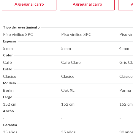
reseñas
reseñas
reseña
Agregar al carro
Agregar al carro
A
Tipo de revestimiento
Piso vinílico SPC
Piso vinílico SPC
Piso vi
Espesor
5 mm
5 mm
4 mm
Color
Café
Café Claro
Gris Cl
Estilo
Clásico
Clásico
Clásico
Modelo
Berlín
Oak XL
Parma
Largo
152 cm
152 cm
152 cm
Ancho
-
-
-
Garantía
35 años
35 años
30 año