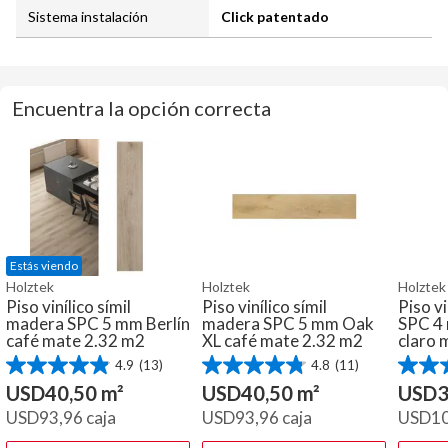
Sistema instalación
Click patentado
Encuentra la opción correcta
Estás viendo
Holztek
Holztek
Holztek
Piso vinílico símil
Piso vinílico símil
Piso v
madera SPC 5 mm Berlín
madera SPC 5 mm Oak
SPC 4
café mate 2.32 m2
XL café mate 2.32 m2
claro 
4.9
(13)
4.8
(11)
4.9
4.8
5.0
de
de
de
USD
40,50
m²
USD
40,50
m²
USD
3
5
5
5
USD
93,96
caja
USD
93,96
caja
USD
1
estrellas.
estrellas.
estrella
13
11
10