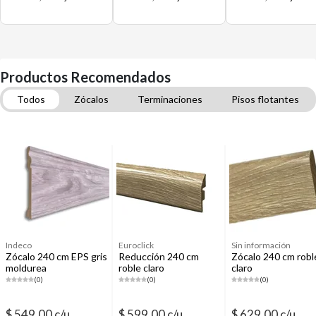
Productos Recomendados
Todos
Zócalos
Terminaciones
Pisos flotantes
Pisos vinílicos
Molduras para pisos
Selladores y fijadores
Organizadores para muebles de cocina
Indeco
Euroclick
Sin información
Zócalo 240 cm EPS gris
Reducción 240 cm
Zócalo 240 cm robl
moldurea
roble claro
claro
(0)
(0)
(0)
$ 549,00 c/u
$ 599,00 c/u
$ 629,00 c/u