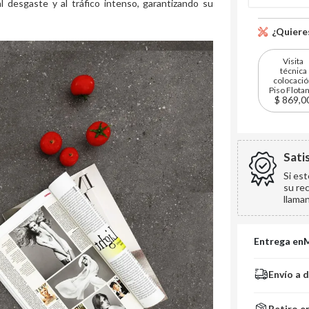
 desgaste y al tráfico intenso, garantizando su
¿Quieres
Visita
técnica
colocaci
Piso Flota
$ 869,0
Sati
Si es
su re
llama
Entrega en
Envío a 
Retiro e