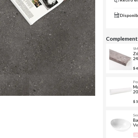
Disponib
Complementa
S
Zó
24
$ 
Pe
Ma
20
$ 
Se
Ba
Ve
cm
P