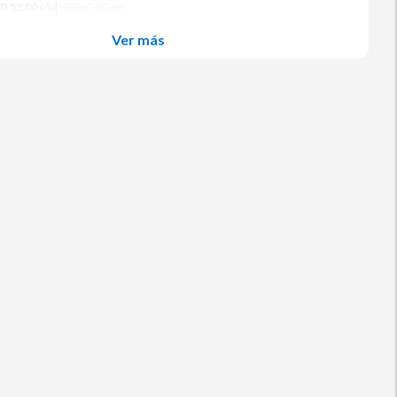
|
D 52,00 c/u
USD 65,00 c/u
Ver más