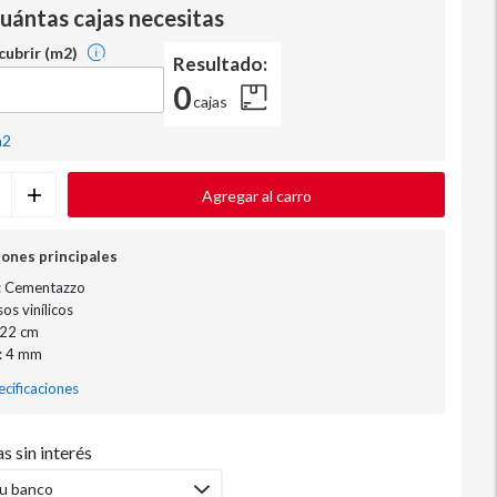
cuántas cajas necesitas
 cubrir (m2)
Resultado:
0
cajas
m2
Agregar al carro
iones principales
: Cementazzo
sos vinílicos
122 cm
: 4 mm
cificaciones
s sin interés
tu banco