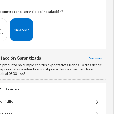
 contratar el servicio de instalación?
ón
Sin Servicio
nte
0
sfacción Garantizada
ver más
te producto no cumple con tus expectativas tienes 10 días desde
cepción para devolverlo en cualquiera de nuestras tiendas o
ndo al 0800 4663
Montevideo
domicilio
n tienda