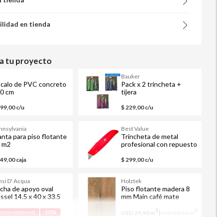
ilidad en tienda
 tu proyecto
M
Bauker
calo de PVC concreto
Pack x 2 trincheta +
0 cm
tijera
499,00 c/u
$ 229,00 c/u
nnsylvania
Best Value
nta para piso flotante
Trincheta de metal
 m2
profesional con repuesto
549,00 caja
$ 299,00 c/u
nsi D' Acqua
Holztek
cha de apoyo oval
Piso flotante madera 8
ssel 14.5 x 40 x 33.5
mm Main café mate
 blanco
interior 2.5 m2
2
2
recio internet
-20%
|
USD 29,90
m
USD 64,58
m