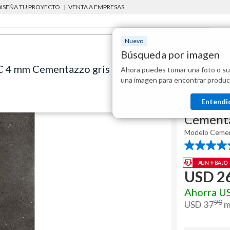
DISEÑA TU PROYECTO
|
VENTA A EMPRESAS
Nuevo
Búsqueda por imagen
PC 4 mm Cementazzo gris mate 2.6 m2
Ahora puedes tomar una foto o su
Mostraremo
 cocina
pisos vinílicos
Piso vinílico cementicio SPC 4 mm Cementazzo gris 
una imagen para encontrar produc
disponibles
Holztek
Entendi
Piso vin
Cementa
Modelo
Cemen
4.8
de
5
USD
2
estrellas.
6
reseñas
Ahorra
U
90
USD
37
m