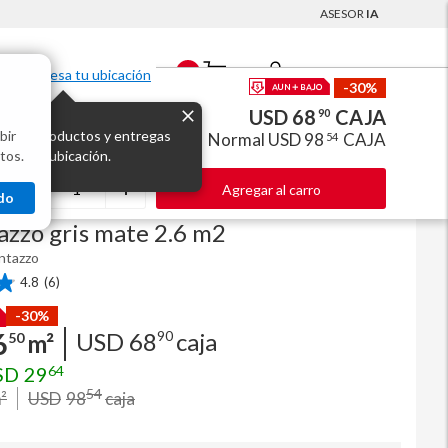
ASESOR
IA
Mi Cuenta
0
Ingresa tu ubicación
-30%
USD 68
CAJA
90
bir
s los productos y entregas
Normal
USD 98
CAJA
54
mate 2.6 m2
tos.
 para tu ubicación.
Código
8987904
Agregar al carro
do
ílico cementicio SPC 4 mm
zzo gris mate 2.6 m2
tazzo
4.8
(6)
-30%
6
USD
68
90
caja
50
m²
SD
29
64
54
²
USD
98
caja