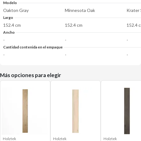
Modelo
Oakton Gray
Minnesota Oak
Krater 
Largo
152.4 cm
152.4 cm
152.4 
Ancho
-
-
-
Cantidad contenida en el empaque
-
-
-
Más opciones para elegir
Holztek
Holztek
Holztek