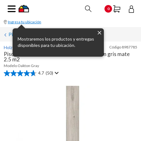
0
Ingresa tu ubicación
Pisos vinílicos
Mostraremos los productos y entregas
disponibles para tu ubicación.
Holztek
Código
8987785
Piso vinílico símil madera SPC 4 mm Oakton gris mate
2.5 m2
Modelo
Oakton Gray
4.7
(50)
4.7
de
5
estrellas.
50
reseñas