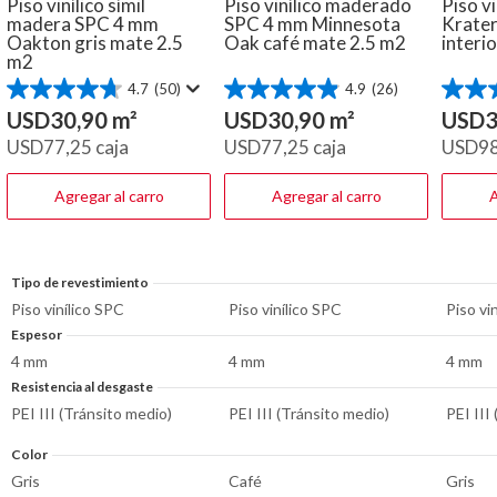
Piso vinílico símil
Piso vinílico maderado
Piso v
madera SPC 4 mm
SPC 4 mm Minnesota
Krater
Oakton gris mate 2.5
Oak café mate 2.5 m2
interi
m2
4.7
(50)
4.9
(26)
4.7
4.9
4.2
de
de
de
USD
30,90
m²
USD
30,90
m²
USD
3
5
5
5
USD
77,25
caja
USD
77,25
caja
USD
9
estrellas.
estrellas.
estrella
50
26
13
reseñas
reseñas
reseña
Agregar al carro
Agregar al carro
A
Tipo de revestimiento
Piso vinílico SPC
Piso vinílico SPC
Piso vi
Espesor
4 mm
4 mm
4 mm
Resistencia al desgaste
PEI III (Tránsito medio)
PEI III (Tránsito medio)
PEI III
Color
Gris
Café
Gris