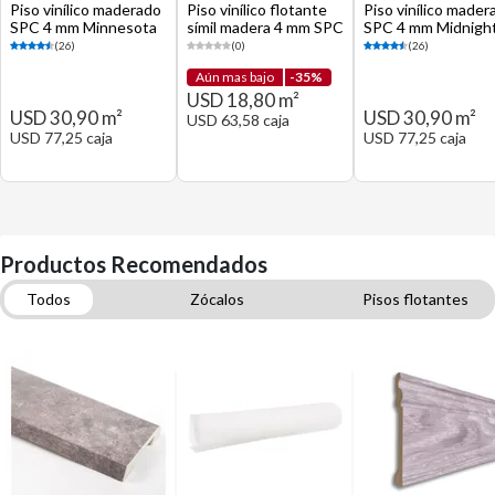
Piso vinílico maderado
Piso vinílico flotante
Piso vinílico mader
SPC 4 mm Minnesota
símil madera 4 mm SPC
SPC 4 mm Midnigh
Oak café mate 2.5 m2
2.2 m2
Oak gris mate 2.5 
(26)
(0)
(26)
Aún mas bajo
-35%
USD 18,80 m²
USD 30,90 m²
USD 30,90 m²
USD 63,58 caja
USD 77,25 caja
USD 77,25 caja
Productos Recomendados
Todos
Zócalos
Pisos flotantes
Molduras para pisos
Terminaciones
Fijaciones y adhesivos
Tijeras y trinchetas
Selladores y fijadores