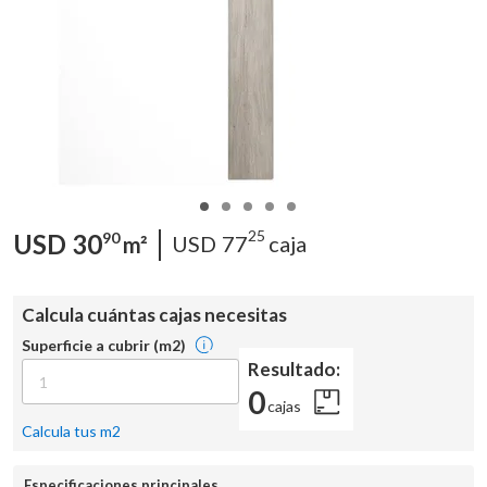
25
USD
30
90
USD
77
caja
m²
Calcula cuántas cajas necesitas
Superficie a cubrir (m2)
Resultado:
0
cajas
Calcula tus m2
Especificaciones principales