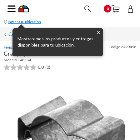
0
Ingresa tu ubicación
Conectores, grampas y terminales
Mostraremos los productos y entregas
disponibles para tu ubicación.
Fivisa
Código
2490498
Grampa para tubo metal 1"
Modelo
C48184
0.0
(0)
0.0
de
5
estrellas.