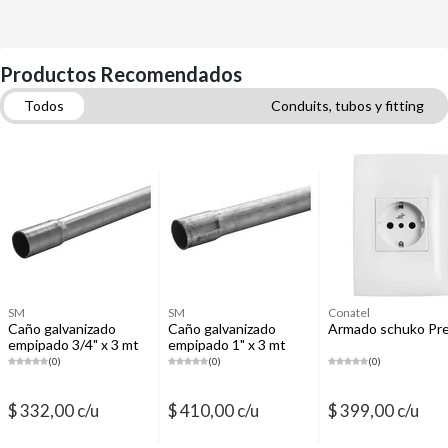
Productos Recomendados
Todos
Conduits, tubos y fitting
Interruptores, dimmers, módulos y placas
Cintas aisladoras
Electricidad
Cables eléctricos domiciliarios
Clavos y grampas
Cajas de distribución
Correderas, Rieles, Barras y soportes de placard
SM
SM
Conatel
Caño galvanizado
Caño galvanizado
Armado schuko Pr
empipado 3/4" x 3 mt
empipado 1" x 3 mt
(0)
(0)
(0)
$ 332,00 c/u
$ 410,00 c/u
$ 399,00 c/u