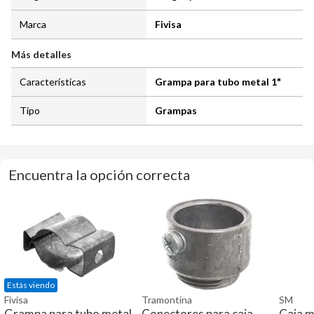
Marca
Fivisa
Más detalles
Características
Grampa para tubo metal 1"
Tipo
Grampas
Encuentra la opción correcta
Estás viendo
Fivisa
Tramontina
SM
Grampa para tubo metal
Conectores para caja
Caja m