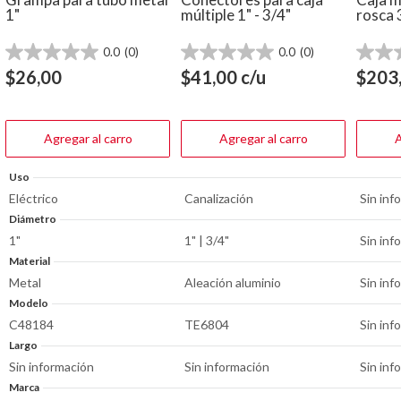
1"
múltiple 1" - 3/4"
rosca 
0.0
(0)
0.0
(0)
0.0
0.0
0.0
de
de
de
$
26,00
$
41,00
c/u
$
203
5
5
5
estrellas.
estrellas.
estrella
Agregar al carro
Agregar al carro
A
Uso
Eléctrico
Canalización
Sin inf
Diámetro
1"
1" | 3/4"
Sin inf
Material
Metal
Aleación aluminio
Sin inf
Modelo
C48184
TE6804
Sin inf
Largo
Sin información
Sin información
Sin inf
Marca